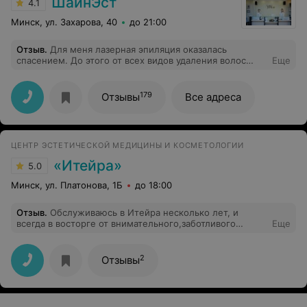
ШайнЭст
4.1
Минск, ул. Захарова, 40
до 21:00
Отзыв
.
Для меня лазерная эпиляция оказалась
спасением. До этого от всех видов удаления волос
Еще
было врастание и раздражения, когда открыла для
себя лазер, решила делать только его. Проходила у
вас курс. На мой тип волосков ушло не мало процедур,
179
Отзывы
Все адреса
но каждый раз я видела все лучший результат.
Прекрасные девушки работают, делают все аккуратно
и быстро, не пропуская ни одной нужной зоны.
ЦЕНТР ЭСТЕТИЧЕСКОЙ МЕДИЦИНЫ И КОСМЕТОЛОГИИ
«Итейра»
5.0
Минск, ул. Платонова, 1Б
до 18:00
Отзыв
.
Обслуживаюсь в Итейра несколько лет, и
всегда в восторге от внимательного,заботливого
Еще
отношениях девочек администраторов, атмосферы
царящей в салоне и конечно результата процедур,
хотела убрать морщины вокруг глаз и на лбу
2
Отзывы
Захотелось поделиться своими впечатлениями.