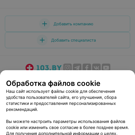
Добавить компанию
Добавить специалиста
О проекте
Новости проекта
Размещение рекламы
Обработка файлов cookie
Медицинский маркетинг
Публичный договор
Наш сайт использует файлы cookie для обеспечения
Пользовательское соглашение
Способы оплаты
удобства пользователей сайта, его улучшения, сбора
Вакансии
Партнеры
статистики и предоставления персонализированных
рекомендаций.
Написать руководителю 103.by
Написать в поддержку
Вы можете настроить параметры использования файлов
cookie или изменить свое согласие в более позднее время.
Персональные настройки cookie
Для получения дополнительной информации о целях,