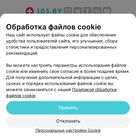
О проекте
Новости проекта
Размещение рекламы
Обработка файлов cookie
Медицинский маркетинг
Публичный договор
Наш сайт использует файлы cookie для обеспечения
Пользовательское соглашение
Способы оплаты
удобства пользователей сайта, его улучшения, сбора
Вакансии
Партнеры
статистики и предоставления персонализированных
рекомендаций.
Написать руководителю 103.by
Написать в поддержку
Вы можете настроить параметры использования файлов
cookie или изменить свое согласие в более позднее время.
Персональные настройки cookie
Для получения дополнительной информации о целях,
Обработка персональных данных
сроках и порядке использования файлов cookie вы
можете ознакомиться с нашей
Политикой обработки
файлов cookie
Принять
Отклонить
© 2026 ООО «Артокс Лаб», УНП 191700409
| 220012, Республика Беларусь,
г. Минск, улица Толбухина, 2, пом. 16 | help@103.by
Персональные настройки Cookie