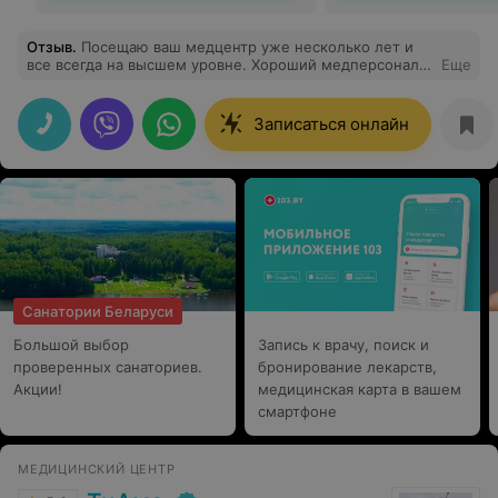
Отзыв
.
Посещаю ваш медцентр уже несколько лет и
все всегда на высшем уровне. Хороший медперсонал,
Еще
вежливые и дружелюбные девушки на ресепшене, все
специалисты грамотные, квалифицированные, всегда
помогут и ответят на все мои вопросы.
Записаться онлайн
Санатории Беларуси
Большой выбор
Запись к врачу, поиск и
проверенных санаториев.
бронирование лекарств,
Акции!
медицинская карта в вашем
смартфоне
МЕДИЦИНСКИЙ ЦЕНТР