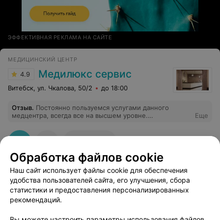
ЭФФЕКТИВНАЯ РЕКЛАМА НА САЙТЕ
МЕДИЦИНСКИЙ ЦЕНТР
Медилюкс сервис
4.9
Витебск, ул. Чкалова, 50/2
до 18:00
Отзыв
.
Постоянно пользуемся услугами данного
медцентра, всегда все на высшем уровне.
Еще
Специалисты подробно и доступно все поясняют, дают
рекомендации. Спасибо!
53
Отзывы
Обработка файлов cookie
Наш сайт использует файлы cookie для обеспечения
удобства пользователей сайта, его улучшения, сбора
статистики и предоставления персонализированных
рекомендаций.
Добавить компанию
Вы можете настроить параметры использования файлов