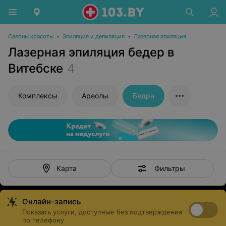
Салоны красоты
•
Эпиляция и депиляция
•
Лазерная эпиляция
Лазерная эпиляция бедер в
Витебске
4
Комплексы
Ареолы
Бедра
Фильтры
Карта
Онлайн-запись
Показать услуги, доступные без подтверждения
по телефону