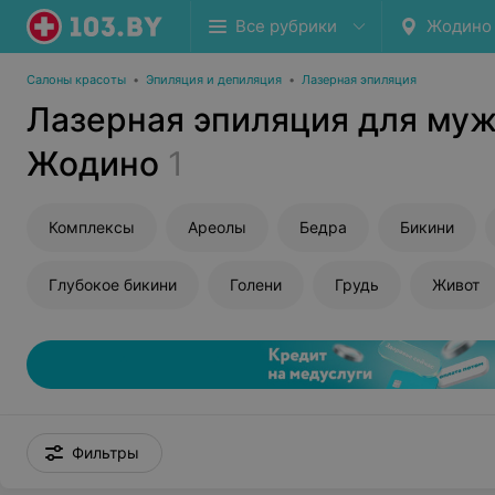
Все рубрики
Жодино
Салоны красоты
•
Эпиляция и депиляция
•
Лазерная эпиляция
Лазерная эпиляция для муж
Жодино
1
Комплексы
Ареолы
Бедра
Бикини
Глубокое бикини
Голени
Грудь
Живот
Фильтры