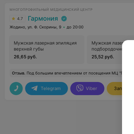
МНОГОПРОФИЛЬНЫЙ МЕДИЦИНСКИЙ ЦЕНТР
Гармония
4.7
Жодино, ул. Ф. Скорины, 9
до 20:00
Мужская лазерная эпиляция
Мужская лазерная
верхней губы
подбородочной зо
26,65 руб.
25,52 руб.
Отзыв
.
Под большим впечатлением от посещения МЦ "Гармония"!!! Даже и не думала, что такое направление как "эстетическая гинекология" есть в Жодино!!! По совету подруги обратилась в данный медцентр. Все прошло 
Telegram
Viber
Записать