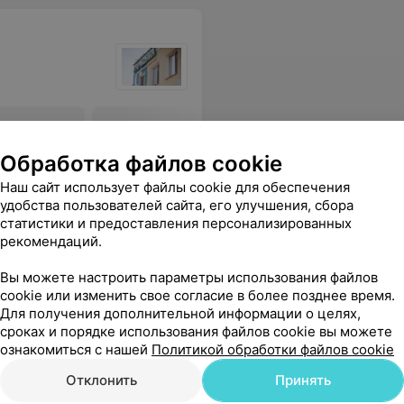
 эпиляция
Мужская лазерная эпиляция
Мужская 
ны
височной зоны
щек
Обработка файлов cookie
26,19 руб.
25,11 руб.
Наш сайт использует файлы cookie для обеспечения
удобства пользователей сайта, его улучшения, сбора
комфортно,в уютной обстановке, а самое главное какой результат!! Спасибо Вам большое!!
Еще
статистики и предоставления персонализированных
рекомендаций.
ся
Вы можете настроить параметры использования файлов
cookie или изменить свое согласие в более позднее время.
Для получения дополнительной информации о целях,
сроках и порядке использования файлов cookie вы можете
ознакомиться с нашей
Политикой обработки файлов cookie
Отклонить
Принять