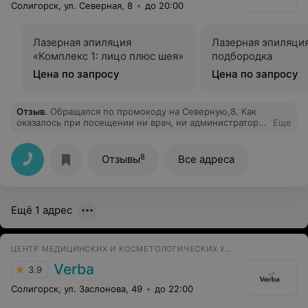
Солигорск, ул. Северная, 8
до 20:00
Лазерная эпиляция
Лазерная эпиляци
«Комплекс 1: лицо плюс шея»
подбородка
Цена по запросу
Цена по запросу
Отзыв
.
Обращался по промокоду на Северную,8. Как
оказалось при посещении ни врач, ни администратор
Еще
не в курсе по поводу акции. Заявленные цены не
соответствуют действительности и отличаются в разы.
За консультацию взяли 35 руб. Фото прилагаются. Не
8
Отзывы
Все адреса
рекомендую. Ужасное место.
Ещё 1 адрес
ЦЕНТР МЕДИЦИНСКИХ И КОСМЕТОЛОГИЧЕСКИХ УСЛУГ
Verba
3.9
Солигорск, ул. Заслонова, 49
до 22:00