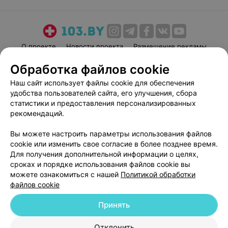
О проекте
Новости проекта
Размещение рекламы
Медицинский маркетинг
Публичный договор
Обработка файлов cookie
Пользовательское соглашение
Способы оплаты
Наш сайт использует файлы cookie для обеспечения
Вакансии
Партнеры
удобства пользователей сайта, его улучшения, сбора
статистики и предоставления персонализированных
Написать руководителю 103.by
рекомендаций.
Написать в поддержку
Персональные настройки cookie
Вы можете настроить параметры использования файлов
cookie или изменить свое согласие в более позднее время.
Обработка персональных данных
Для получения дополнительной информации о целях,
сроках и порядке использования файлов cookie вы
можете ознакомиться с нашей
Политикой обработки
файлов cookie
Принять
© 2026 ООО «Артокс Лаб», УНП 191700409
| 220012, Республика Беларусь,
Отклонить
г. Минск, улица Толбухина, 2, пом. 16 | help@103.by