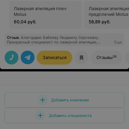
Лазерная эпиляция плеч
Лазерная эпиляци
Motus
предплечий Motus
60,04 руб.
58,89 руб.
Отзыв
.
Благодарю Бабееву Людмилу Сергеевну.
Прекрасный специалист по лазерной эпиляции,
Еще
расскажет и ответит понятно на все вопросы. Волос
нет уже пол года, чему я безумно рада) в следующий
раз только к ней! Рекомендую !
36
Записаться
Отзывы
Добавить компанию
Добавить специалиста