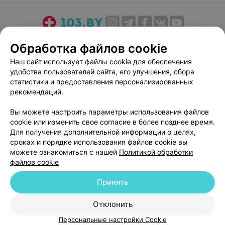
О проекте
Новости проекта
Размещение рекламы
Обработка файлов cookie
Медицинский маркетинг
Публичный договор
Наш сайт использует файлы cookie для обеспечения
Пользовательское соглашение
Способы оплаты
удобства пользователей сайта, его улучшения, сбора
Вакансии
Партнеры
статистики и предоставления персонализированных
рекомендаций.
Написать руководителю 103.by
Написать в поддержку
Вы можете настроить параметры использования файлов
cookie или изменить свое согласие в более позднее время.
Персональные настройки cookie
Для получения дополнительной информации о целях,
Обработка персональных данных
сроках и порядке использования файлов cookie вы
можете ознакомиться с нашей
Политикой обработки
файлов cookie
Принять
Отклонить
© 2026 ООО «Артокс Лаб», УНП 191700409
| 220012, Республика Беларусь,
г. Минск, улица Толбухина, 2, пом. 16 | help@103.by
Персональные настройки Cookie