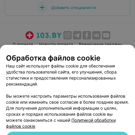
Добавить специалиста
О проекте
Новости проекта
Размещение рекламы
Медицинский маркетинг
Публичный договор
Обработка файлов cookie
Пользовательское соглашение
Способы оплаты
Наш сайт использует файлы cookie для обеспечения
Вакансии
Партнеры
удобства пользователей сайта, его улучшения, сбора
статистики и предоставления персонализированных
Написать руководителю 103.by
рекомендаций.
Написать в поддержку
Персональные настройки cookie
Вы можете настроить параметры использования файлов
cookie или изменить свое согласие в более позднее время.
Обработка персональных данных
Для получения дополнительной информации о целях,
сроках и порядке использования файлов cookie вы
можете ознакомиться с нашей
Политикой обработки
файлов cookie