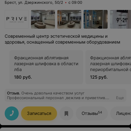
Брест, ул. Дзержинского, 50/2
с 09:00
Современный центр эстетической медицины и
здоровья, оснащенный современным оборудованием
Фракционная аблятивная
Фракционная абля
лазерная шлифовка в области
лазерная шлифовка
лба
периорбитальной 
(глаза)
180 руб.
125 руб.
Отзыв
.
Очень довольна качеством услуг
Профессиональный персонал ,вежлив и приветлив.
Еще
Довольна результатом после курса лазерной эпиляции
и массажа лица
54
Записаться
Отзывы
Лицен