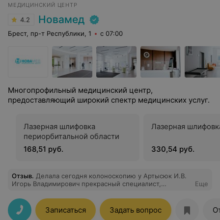
МЕДИЦИНСКИЙ ЦЕНТР
Новамед
4.2
Брест, пр-т Республики, 1
с 07:00
Многопрофильный медицинский центр,
предоставляющий широкий спектр медицинских услуг.
Лазерная шлифовка
Лазерная шлифовк
периорбитальной области
168,51 руб.
330,54 руб.
Отзыв
.
Делала сегодня колоноскопию у Артысюк И.В.
Игорь Владимирович прекрасный специалист,
Еще
внимательный, аккуратный, компетентный. Очень
четко и понятно всё объясняет, даёт рекомендации.
Игорь Владимирович, спасибо вам за ваш труд) дай Бог
Записаться
Задать вопрос
О
вам здоровья)))