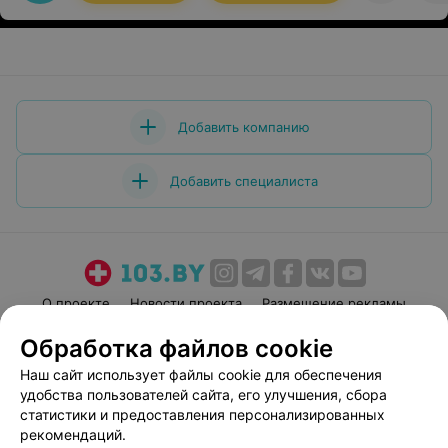
Добавить компанию
Добавить специалиста
О проекте
Новости проекта
Размещение рекламы
Медицинский маркетинг
Публичный договор
Обработка файлов cookie
Пользовательское соглашение
Способы оплаты
Наш сайт использует файлы cookie для обеспечения
Вакансии
Партнеры
удобства пользователей сайта, его улучшения, сбора
статистики и предоставления персонализированных
Написать руководителю 103.by
рекомендаций.
Написать в поддержку