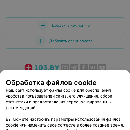
Добавить компанию
Добавить специалиста
О проекте
Новости проекта
Размещение рекламы
Обработка файлов cookie
Медицинский маркетинг
Публичный договор
Наш сайт использует файлы cookie для обеспечения
Пользовательское соглашение
Способы оплаты
удобства пользователей сайта, его улучшения, сбора
Вакансии
Партнеры
статистики и предоставления персонализированных
рекомендаций.
Написать руководителю 103.by
Написать в поддержку
Вы можете настроить параметры использования файлов
cookie или изменить свое согласие в более позднее время.
Персональные настройки cookie