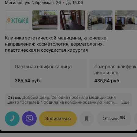
Могилев, ул. Габровская, 30
до 15:00
Клиника эстетической медицины, ключевые
направления: косметология, дерматология,
пластическая и сосудистая хирургия
Лазерная шлифовка лица
Лазерная шлифовк
лица и век
385,54 руб.
485,54 руб.
Отзыв
.
Добрый день. Сегодня посетила медицинский
центр "Эстемед ", ходила на комбинированную чистку
Еще
лица к Шакуре Инне Федоровне, все было сделано
аккуратно и без болезненных ощущений, осталась
довольна. Мое личико вновь засияло) Спасибо
186
Записаться
Отзывы
специалисту за качественную работу. Обязательно ещё
к Вам приду.