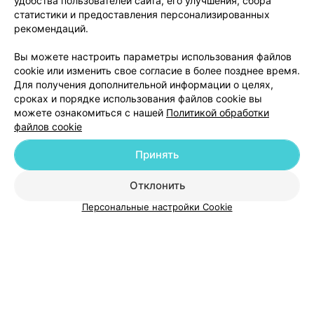
удобства пользователей сайта, его улучшения, сбора
статистики и предоставления персонализированных
рекомендаций.
Вы можете настроить параметры использования файлов
ЭФФЕКТИВНАЯ РЕКЛАМА НА САЙТЕ
cookie или изменить свое согласие в более позднее время.
Для получения дополнительной информации о целях,
сроках и порядке использования файлов cookie вы
можете ознакомиться с нашей
Политикой обработки
файлов cookie
Принять
Добавить компанию
Отклонить
Добавить специалиста
Персональные настройки Cookie
О проекте
Новости проекта
Размещение рекламы
Медицинский маркетинг
Публичный договор