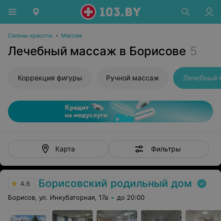
Салоны красоты
•
Массаж
Лечебный массаж в Борисове
5
Коррекция фигуры
Ручной массаж
Лечебный 
Фильтры
Карта
Борисовский родильный дом
4.6
Борисов, ул. Инкубаторная, 17а
до 20:00