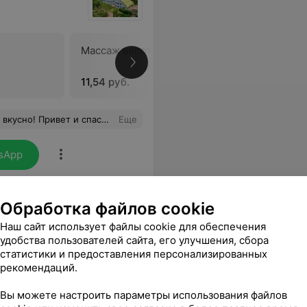
Массаж воротниковой зоны
Массаж в
11,54 руб.
11,12 руб.
Я обязательно сюда вернусь! Удачи вам всем, здоровья, будьте счастливы, ну а профессионализма вам не занимать!!!
Еще
sApp
Обработка файлов cookie
Наш сайт использует файлы cookie для обеспечения
удобства пользователей сайта, его улучшения, сбора
статистики и предоставления персонализированных
рекомендаций.
Вы можете настроить параметры использования файлов
Все цены