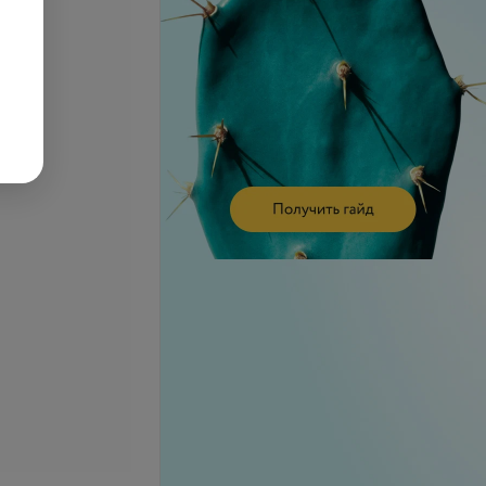
ерхней конечности,
Массаж плечевого сустава
я и области лопатки
б.
30,70 руб.
телефону
Запись по телефону
Записаться
Записаться