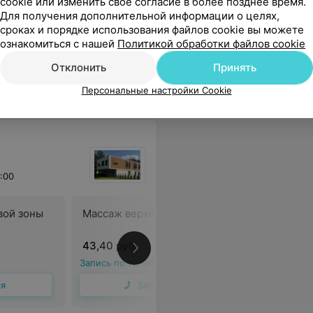
cookie или изменить свое согласие в более позднее время.
Для получения дополнительной информации о целях,
сроках и порядке использования файлов cookie вы можете
ознакомиться с нашей
Политикой обработки файлов cookie
ал, кухня, номер- профессионально, вкусно, уютно!
Еще
Отклонить
Принять
ровать
Персональные настройки Cookie
:00
вой зоны
Массаж верхней конечности
Массаж в
надплечь
43,40 руб.
43,40 ру
Запись по телефону
Запись по 
ся
Записаться