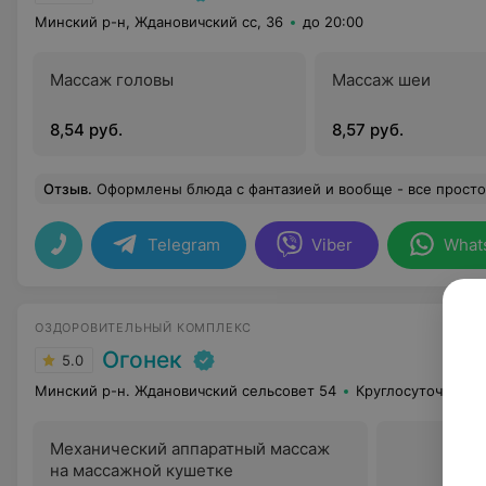
Минский р-н, Ждановичский сс, 36
до 20:00
Массаж головы
Массаж шеи
8,54 руб.
8,57 руб.
Отзыв
.
Оформлены блюда с фантазией и вообще - все просто вкусно! Привет и спасибо ребятам из спортивно-оздоровительной группы! Вы все такие классные, спасибо за внимание и поддержку в спортзале, на лыжных прогулках, в бассейне и сауне! Вы везде внимательны и предупредительны! 
Telegram
Viber
What
ОЗДОРОВИТЕЛЬНЫЙ КОМПЛЕКС
Огонек
5.0
Минский р-н. Ждановичский сельсовет 54
Круглосуточно
Механический аппаратный массаж
на массажной кушетке