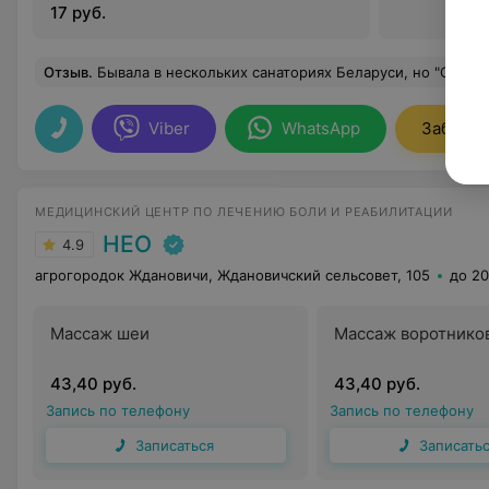
17 руб.
Отзыв
.
Бывала в нескольких санаториях Беларуси, но "Огонёк" оказался самым душевным. Даст Бог, поеду туда ещё раз. Персон
Viber
WhatsApp
Заброни
МЕДИЦИНСКИЙ ЦЕНТР ПО ЛЕЧЕНИЮ БОЛИ И РЕАБИЛИТАЦИИ
НЕО
4.9
агрогородок Ждановичи, Ждановичский сельсовет, 105
до 20
Массаж шеи
Массаж воротнико
43,40 руб.
43,40 руб.
Запись по телефону
Запись по телефону
Записаться
Записать