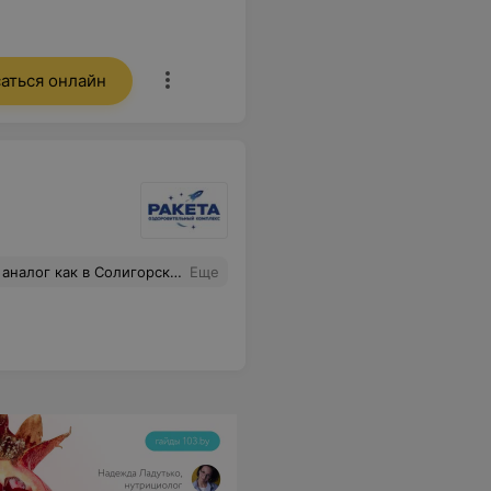
аться онлайн
еловек! Бассейн утром цена меньше,после 16 с сауной...
Еще