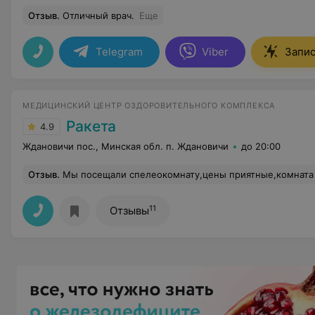
Отзыв
.
Отличный врач.
Еще
Telegram
Viber
Запис
МЕДИЦИНСКИЙ ЦЕНТР ОЗДОРОВИТЕЛЬНОГО КОМПЛЕКСА
Ракета
4.9
Ждановичи пос., Минская обл. п. Ждановичи
до 20:00
Отзыв
.
Мы посещали спелеокомнату,цены приятные,комната аналог как в Солигорске из камней соляных,кровати,боксы отдельные для 3-4 ч
11
Отзывы