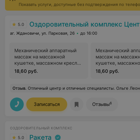
Показать услуги, доступные без подтверждения по телеф
Оздоровительный комплекс Центра подготовки кадров 
5.0
аг. Ждановичи, ул. Парковая, 26
до 16:00
Механический аппаратный
Механический апп
массаж на массажной
массаж на массаж
кушетке, массажном кресле
кушетке, массажн
с локальной термотерапией
с электростимуля
18,60 руб.
18,60 руб.
Отзыв
.
Отличный центр и отличные специалисты. Ольге Леонидо
6
Записаться
Отзывы
ОЗДОРОВИТЕЛЬНЫЙ КОМПЛЕКС
Ракета
5.0