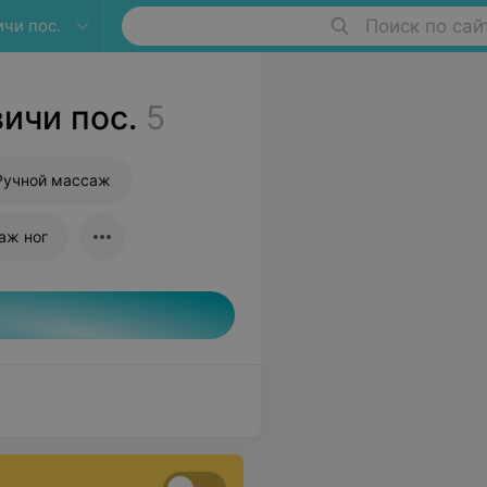
чи пос.
Поиск по сай
ичи пос.
5
Ручной массаж
аж ног