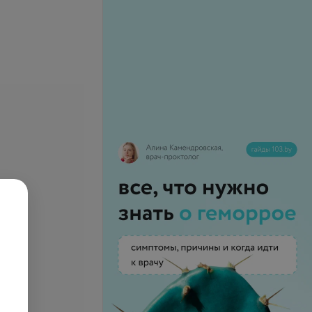
ерхней конечности
Массаж верхней конечности,
надплечья и области лопатки
14,12 руб.