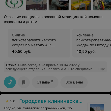
Оказание специализированной медицинской помощи
взрослым и детям
Снятие
Усиление
психотерапевтического
психотерапевтиче
«кода» по методу А.Р.
«кода» по методу А
Довженко
Довженко
40,50 руб.
40,50 руб.
Отзыв
.
Была сегодня на приёме 18.04.2022 у
заведующего отделения Лелявко И.А. Это специалист
Еще
своего дела, он подробно объяснил, мне, мою
проблему и досконально подошёл к её решению. Я
благодарна ему, побольше бы таких специалистов. За
12
Отзывы
Все цены
его Советы и помощь ещё раз огромное спасибо!
Городская клиническая больница скорой медицинской помощи г. Гродно
5.0
Гродно, ул. Советских пограничников, 115