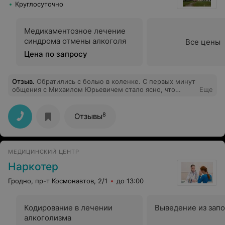
Круглосуточно
Медикаментозное лечение
синдрома отмены алкоголя
Все цены
Цена по запросу
Отзыв
.
Обратились с болью в коленке. С первых минут
общения с Михаилом Юрьевичем стало ясно, что
Еще
перед нами настоящий профессионал своего дела. Его
глубокие знания в области травматологии и ортопедии
вызывают доверие. Он внимательно выслушал все
8
Отзывы
жалобы, провёл тщательное обследование и объяснил
каждую деталь предстоящего лечения. Я чувствовала
себя в надежных руках.
МЕДИЦИНСКИЙ ЦЕНТР
Наркотер
Гродно, пр-т Космонавтов, 2/1
до 13:00
Кодирование в лечении
Выведение из запо
алкоголизма