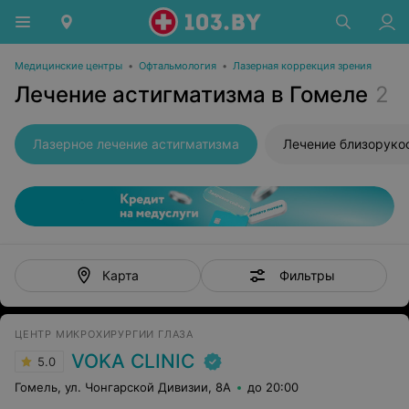
Медицинские центры
•
Офтальмология
•
Лазерная коррекция зрения
Лечение астигматизма в Гомеле
2
Лазерное лечение астигматизма
Лечение близоруко
Фильтры
Карта
ЦЕНТР МИКРОХИРУРГИИ ГЛАЗА
VOKA CLINIC
5.0
Гомель, ул. Чонгарской Дивизии, 8А
до 20:00