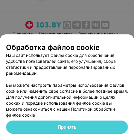
О проекте
Новости проекта
Размещение рекламы
Медицинский маркетинг
Публичный договор
Обработка файлов cookie
Пользовательское соглашение
Способы оплаты
Наш сайт использует файлы cookie для обеспечения
Вакансии
Партнеры
удобства пользователей сайта, его улучшения, сбора
статистики и предоставления персонализированных
Написать руководителю 103.by
рекомендаций.
Написать в поддержку
Персональные настройки cookie
Вы можете настроить параметры использования файлов
cookie или изменить свое согласие в более позднее время.
Обработка персональных данных
Для получения дополнительной информации о целях,
сроках и порядке использования файлов cookie вы
можете ознакомиться с нашей
Политикой обработки
файлов cookie
Принять
© 2026 ООО «Артокс Лаб», УНП 191700409
| 220012, Республика Беларусь,