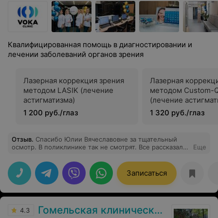
Квалифицированная помощь в диагностировании и
лечении заболеваний органов зрения
Лазерная коррекция зрения
Лазерная коррекц
методом LASIK (лечение
методом Custom-Q
астигматизма)
(лечение астигмат
1 200 руб./глаз
1 320 руб./глаз
Отзыв
.
Спасибо Юлии Вячеславовне за тщательный
осмотр. В поликлинике так не смотрят. Все рассказала,
Еще
на вопросы ответила. Очень довольна приемом.
Записаться
Гомельская клиническая больница
4.3