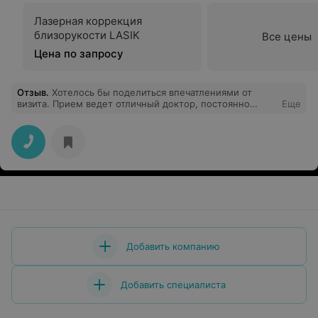
Лазерная коррекция
близорукости LASIK
Все цены
Цена по запросу
Отзыв
.
Хотелось бы поделиться впечатлениями от
визита. Прием ведет отличный доктор, постоянно
Еще
посещающий международные конференции для
докторов. Плюс ко всему оказалось, что она еще и
параллельно практикующий доктор в городской
поликлинике, так что при необходимости и
серьезности заболевания глаз всегда может записать
на прием в поликлинику и направить в областные
учреждения здравоохранения. Подбор очков
осуществляется на современном оборудовании.
Хороший выбор оправ, помогают подобрать,
подсказывают что лучше подходит. Цены вполне
адекватные. Единственное над чем стоит поработать
это дизайн их помещений, но в вопросе проверке
Добавить компанию
зрения для меня это было вторично, так что
впечатления остались только положительные, очень
рекомендую. тем более слышала что готовят к
Добавить специалиста
открытию новый салон в центре города с отличным
дизайном!