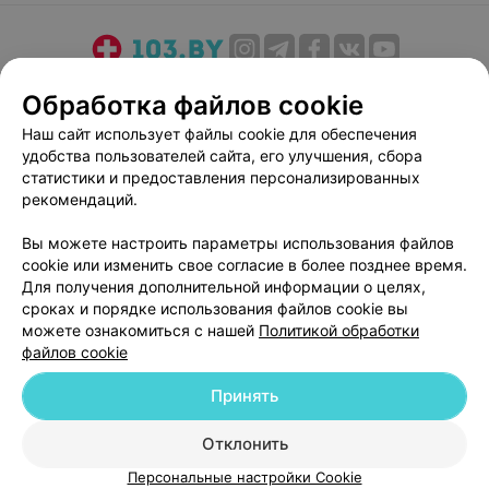
О проекте
Новости проекта
Размещение рекламы
Обработка файлов cookie
Медицинский маркетинг
Публичный договор
Наш сайт использует файлы cookie для обеспечения
Пользовательское соглашение
Способы оплаты
удобства пользователей сайта, его улучшения, сбора
Вакансии
Партнеры
статистики и предоставления персонализированных
рекомендаций.
Написать руководителю 103.by
Написать в поддержку
Вы можете настроить параметры использования файлов
cookie или изменить свое согласие в более позднее время.
Персональные настройки cookie
Для получения дополнительной информации о целях,
Обработка персональных данных
сроках и порядке использования файлов cookie вы
можете ознакомиться с нашей
Политикой обработки
файлов cookie
Принять
Отклонить
© 2026 ООО «Артокс Лаб», УНП 191700409
| 220012, Республика Беларусь,
г. Минск, улица Толбухина, 2, пом. 16 | help@103.by
Персональные настройки Cookie