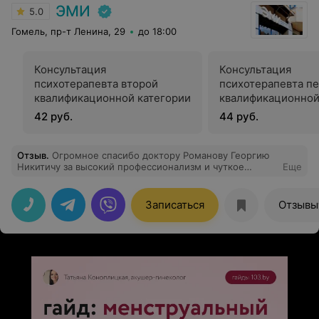
ЭМИ
5.0
Гомель, пр-т Ленина, 29
до 18:00
Консультация
Консультация
психотерапевта второй
психотерапевта п
квалификационной категории
квалификационной
42 руб.
44 руб.
Отзыв
.
Огромное спасибо доктору Романову Георгию
Никитичу за высокий профессионализм и чуткое
Еще
отношение к своим пациентам. Доктор помог моему
мужу, когда другие врачи только разводили руками.
Георгий Никитич нашел индивидуальный подход к
Записаться
Отзывы
нему и подобрал правильное лечение. Георгий
Никитич -доктор, с которым приятно общаться.
Спасибо также за внимательное отношение и
работникам регистратуры, всегда вежливы и тактичны
с пациентами.