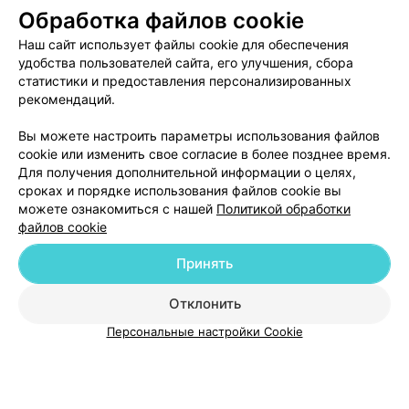
уточняйте
уточняйте
Обработка файлов cookie
Наш сайт использует файлы cookie для обеспечения
удобства пользователей сайта, его улучшения, сбора
Отзыв
.
Самый чудесный центр и лучший в мире
гинеколог Подлепецкая И. В.
Еще
статистики и предоставления персонализированных
рекомендаций.
156
Записаться
Отзывы
Все а
Вы можете настроить параметры использования файлов
cookie или изменить свое согласие в более позднее время.
Для получения дополнительной информации о целях,
сроках и порядке использования файлов cookie вы
можете ознакомиться с нашей
Политикой обработки
файлов cookie
Принять
Добавить компанию
Отклонить
Добавить специалиста
Персональные настройки Cookie