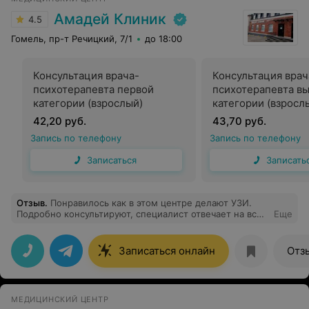
Амадей Клиник
4.5
Гомель, пр-т Речицкий, 7/1
до 18:00
Консультация врача-
Консультация врач
психотерапевта первой
психотерапевта в
категории (взрослый)
категории (взросл
42,20 руб.
43,70 руб.
Запись по телефону
Запись по телефону
Записаться
Записать
Отзыв
.
Понравилось как в этом центре делают УЗИ.
Подробно консультируют, специалист отвечает на все
Еще
вопросы. Вежливый и приятный персонал в целом)
Записаться онлайн
Отз
МЕДИЦИНСКИЙ ЦЕНТР