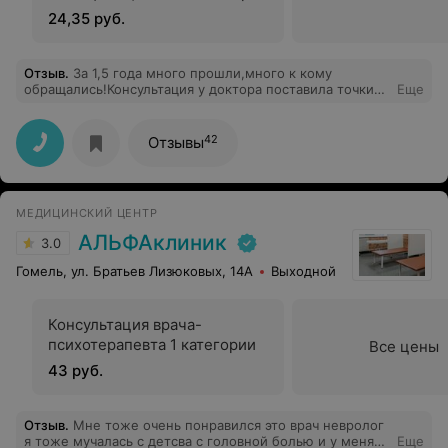
24,35 руб.
Отзыв
.
За 1,5 года много прошли,много к кому
обращались!Консультация у доктора поставила точки
Еще
над и!Профессиональный осмотр,до тех моментов,о
которых хотели знать,и без слов,будто все доктор все
уже всё знал!Очень помог, спасибо, низкий вам
42
Отзывы
поклон!
МЕДИЦИНСКИЙ ЦЕНТР
АЛЬФАклиник
3.0
Гомель, ул. Братьев Лизюковых, 14А
Выходной
Консультация врача-
психотерапевта 1 категории
Все цены
43 руб.
Отзыв
.
Мне тоже очень понравился это врач невролог
я тоже мучалась с детсва с головной болью и у меня
Еще