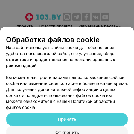
О проекте
Новости проекта
Размещение рекламы
Медицинский маркетинг
Публичный договор
Обработка файлов cookie
Пользовательское соглашение
Способы оплаты
Наш сайт использует файлы cookie для обеспечения
Вакансии
Партнеры
удобства пользователей сайта, его улучшения, сбора
статистики и предоставления персонализированных
Написать руководителю 103.by
рекомендаций.
Написать в поддержку
Персональные настройки cookie
Вы можете настроить параметры использования файлов
cookie или изменить свое согласие в более позднее время.
Обработка персональных данных
Для получения дополнительной информации о целях,
сроках и порядке использования файлов cookie вы
можете ознакомиться с нашей
Политикой обработки
файлов cookie
Принять
© 2026 ООО «Артокс Лаб», УНП 191700409
| 220012, Республика Беларусь,
Отклонить
г. Минск, улица Толбухина, 2, пом. 16 | help@103.by