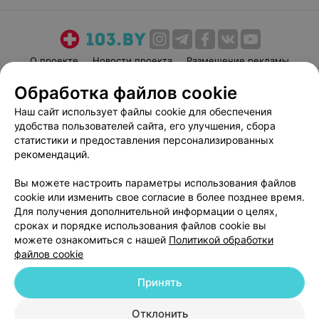
О проекте
Новости проекта
Размещение рекламы
Медицинский маркетинг
Публичный договор
Обработка файлов cookie
Пользовательское соглашение
Способы оплаты
Наш сайт использует файлы cookie для обеспечения
Вакансии
Партнеры
удобства пользователей сайта, его улучшения, сбора
статистики и предоставления персонализированных
Написать руководителю 103.by
рекомендаций.
Написать в поддержку
Персональные настройки cookie
Вы можете настроить параметры использования файлов
cookie или изменить свое согласие в более позднее время.
Обработка персональных данных
Для получения дополнительной информации о целях,
сроках и порядке использования файлов cookie вы
можете ознакомиться с нашей
Политикой обработки
файлов cookie
Принять
© 2026 ООО «Артокс Лаб», УНП 191700409
| 220012, Республика Беларусь,
Отклонить
г. Минск, улица Толбухина, 2, пом. 16 | help@103.by