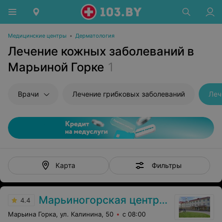
Медицинские центры
•
Дерматология
Лечение кожных заболеваний в
Марьиной Горке
1
Врачи
Лечение грибковых заболеваний
Леч
Фильтры
Карта
Марьиногорская центральная районная больница
4.4
Марьина Горка, ул. Калинина, 50
с 08:00