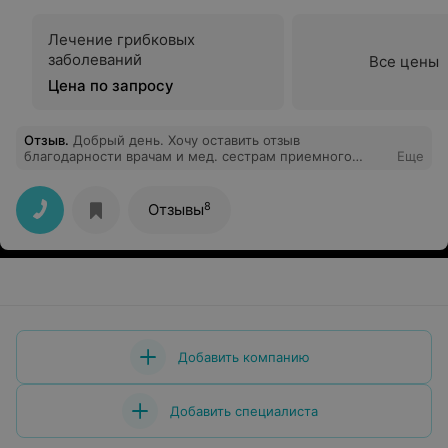
Лечение грибковых
заболеваний
Все цены
Цена по запросу
Отзыв
.
Добрый день. Хочу оставить отзыв
благодарности врачам и мед. сестрам приемного
Еще
отделения больницы, т.к. оказали первую помощь и
поставили на ноги в период обращения при диком
отравлении в течение двух часов. Очень внимательное
8
Отзывы
и бережное отношение к пациентам, я лежала под
капельницей, наблюдая за всеми поступающими,
которым также была оказана своевременная помощь!
Весь медицинский персонал замечательно работает и
помогает людям! Огромная благодарность!!!
Добавить компанию
Добавить специалиста