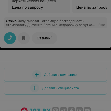
наркотических веществ
Цена по запросу
Цена по запросу
Отзыв
.
Хочу выразить огромную благодарность
стоматологу Дьяченко Евгению Федоровичу за чуткое
Еще
отношение и высокий профессионализм! Лечение
прошло абсолютно без боли и страха. Очень рада, что
попала именно в ваши золотые руки. Обязательно буду
3
Отзывы
рекомендовать вас своим близким!»
Добавить компанию
Добавить специалиста