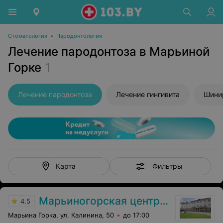
Стоматология
•
Пародонтология
Лечение пародонтоза в Марьиной
Горке
1
Лечение пародонтоза
Лечение гингивита
Шини
Фильтры
Карта
Марьиногорская центральная районная больница
4.5
Марьина Горка, ул. Калинина, 50
до 17:00