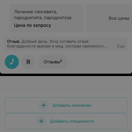
Лечение гингивита,
пародонтита, пародонтоза
Все цены
Цена по запросу
Отзыв
.
Добрый день. Хочу оставить отзыв
благодарности врачам и мед. сестрам приемного
Еще
отделения больницы, т.к. оказали первую помощь и
поставили на ноги в период обращения при диком
отравлении в течение двух часов. Очень внимательное
9
Отзывы
и бережное отношение к пациентам, я лежала под
капельницей, наблюдая за всеми поступающими,
которым также была оказана своевременная помощь!
Весь медицинский персонал замечательно работает и
помогает людям! Огромная благодарность!!!
Добавить компанию
Добавить специалиста