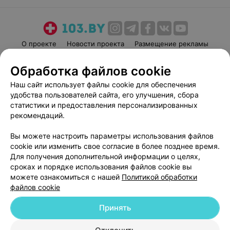
О проекте
Новости проекта
Размещение рекламы
Медицинский маркетинг
Публичный договор
Обработка файлов cookie
Пользовательское соглашение
Способы оплаты
Наш сайт использует файлы cookie для обеспечения
Вакансии
Партнеры
удобства пользователей сайта, его улучшения, сбора
Написать руководителю 103.by
статистики и предоставления персонализированных
рекомендаций.
Написать в поддержку
Персональные настройки cookie
Вы можете настроить параметры использования файлов
Обработка персональных данных
cookie или изменить свое согласие в более позднее время.
Для получения дополнительной информации о целях,
сроках и порядке использования файлов cookie вы
можете ознакомиться с нашей
Политикой обработки
файлов cookie
Принять
© 2026 ООО «Артокс Лаб», УНП 191700409
| 220012, Республика Беларусь,
г. Минск, улица Толбухина, 2, пом. 16 | help@103.by