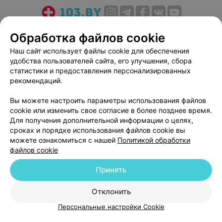
О проекте
Новости проекта
Размещение рекламы
Обработка файлов cookie
Медицинский маркетинг
Публичный договор
Наш сайт использует файлы cookie для обеспечения
Пользовательское соглашение
Способы оплаты
удобства пользователей сайта, его улучшения, сбора
Вакансии
Партнеры
статистики и предоставления персонализированных
рекомендаций.
Написать руководителю 103.by
Написать в поддержку
Вы можете настроить параметры использования файлов
cookie или изменить свое согласие в более позднее время.
Персональные настройки cookie
Для получения дополнительной информации о целях,
Обработка персональных данных
сроках и порядке использования файлов cookie вы
можете ознакомиться с нашей
Политикой обработки
файлов cookie
Принять
Отклонить
© 2026 ООО «Артокс Лаб», УНП 191700409
| 220012, Республика Беларусь,
г. Минск, улица Толбухина, 2, пом. 16 | help@103.by
Персональные настройки Cookie
Служба поддержки
+375 291212755