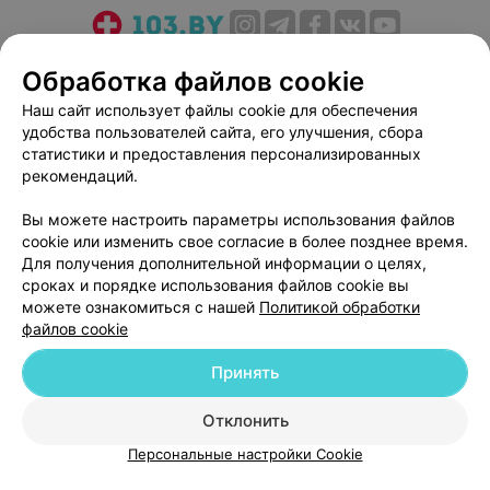
О проекте
Новости проекта
Размещение рекламы
Обработка файлов cookie
Медицинский маркетинг
Публичный договор
Наш сайт использует файлы cookie для обеспечения
Пользовательское соглашение
Способы оплаты
удобства пользователей сайта, его улучшения, сбора
Вакансии
Партнеры
статистики и предоставления персонализированных
рекомендаций.
Написать руководителю 103.by
Написать в поддержку
Вы можете настроить параметры использования файлов
cookie или изменить свое согласие в более позднее время.
Персональные настройки cookie
Для получения дополнительной информации о целях,
Обработка персональных данных
сроках и порядке использования файлов cookie вы
можете ознакомиться с нашей
Политикой обработки
файлов cookie
Принять
Отклонить
© 2026 ООО «Артокс Лаб», УНП 191700409
| 220012, Республика Беларусь,
г. Минск, улица Толбухина, 2, пом. 16 | help@103.by
Персональные настройки Cookie
Служба поддержки
+375 291212755