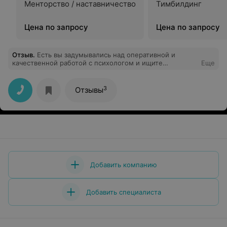
Менторство / наставничество
Тимбилдинг
Цена по запросу
Цена по запросу
Отзыв
.
Есть вы задумывались над оперативной и
качественной работой с психологом и ищите
Еще
подходящего специалиста, рекомендую
присмотреться к кандидатуре Альберта. В короткий
срок он помог мне найти ответы на многие важные
3
Отзывы
вопросы и совершить качественный скачок в своём
личностном росте. Человек талантливый и
вдохновлённый профессией, положительная оценка
без сомнений.
Добавить компанию
Добавить специалиста