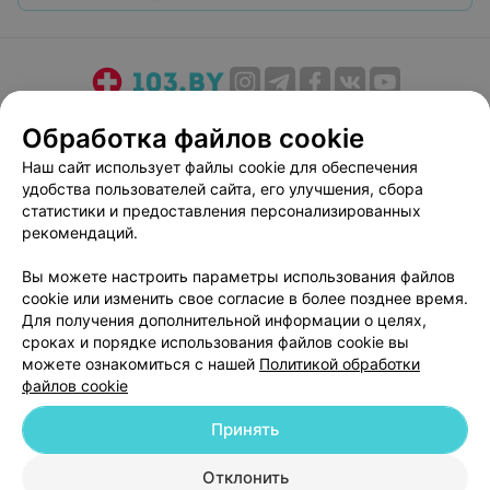
О проекте
Новости проекта
Размещение рекламы
Обработка файлов cookie
Медицинский маркетинг
Публичный договор
Наш сайт использует файлы cookie для обеспечения
Пользовательское соглашение
Способы оплаты
удобства пользователей сайта, его улучшения, сбора
Вакансии
Партнеры
статистики и предоставления персонализированных
рекомендаций.
Написать руководителю 103.by
Написать в поддержку
Вы можете настроить параметры использования файлов
cookie или изменить свое согласие в более позднее время.
Персональные настройки cookie
Для получения дополнительной информации о целях,
Обработка персональных данных
сроках и порядке использования файлов cookie вы
можете ознакомиться с нашей
Политикой обработки
файлов cookie
Принять
Отклонить
© 2026 ООО «Артокс Лаб», УНП 191700409
| 220012, Республика Беларусь,