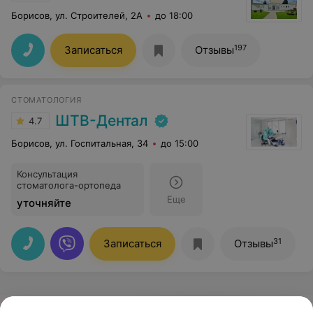
Борисов, ул. Строителей, 2А
до 18:00
197
Записаться
Отзывы
СТОМАТОЛОГИЯ
ШТВ-Дентал
4.7
Борисов, ул. Госпитальная, 34
до 15:00
Консультация
стоматолога-ортопеда
Еще
уточняйте
31
Записаться
Отзывы