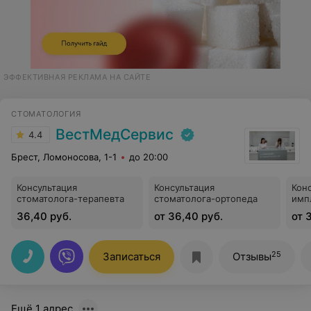
ЭФФЕКТИВНАЯ РЕКЛАМА НА САЙТЕ
СТОМАТОЛОГИЯ
ВестМедСервис
4.4
Брест, Ломоносова, 1-1
до 20:00
Консультация
Консультация
Кон
стоматолога-терапевта
стоматолога-ортопеда
имп
36,40 руб.
от 36,40 руб.
от 
25
Записаться
Отзывы
Ещё 1 адрес