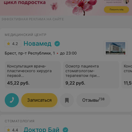
ЭФФЕКТИВНАЯ РЕКЛАМА НА САЙТЕ
МЕДИЦИНСКИЙ ЦЕНТР
Новамед
4.2
Брест, пр-т Республики, 1
до 23:00
Консультация врача-
Осмотр пациента
Кон
пластического хирурга
стоматологом-
сто
первой
терапевтом при
квалификационной
первичном обращении
45,22 руб.
9,22 руб.
11,5
категории
738
Записаться
Отзывы
СТОМАТОЛОГИЯ
Доктор Бай
4.4