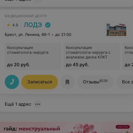
МЕДИЦИНСКИЙ ЦЕНТР
ЛОДЭ
4.9
Брест, ул. Ленина, 66-1
до 21:00
Консультация
Консультация
Кон
стоматолога-хирурга
стоматолога-хирурга с
сто
анализом диска КЛКТ
до 20 руб.
до 45 руб.
до 
9235
Записаться
Отзывы
Все 
Ещё 1 адрес