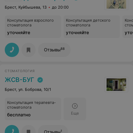
Брест, Куйбышева, 13
до 20:00
Консультация взрослого
Консультация детского
Кон
стоматолога
стоматолога
сто
уточняйте
уточняйте
уто
88
Отзывы
СТОМАТОЛОГИЯ
ЖСВ-БУГ
Брест, ул. Боброва, 10/1
Консультация терапевта-
стоматолога
Еще
бесплатно
1
Отзывы