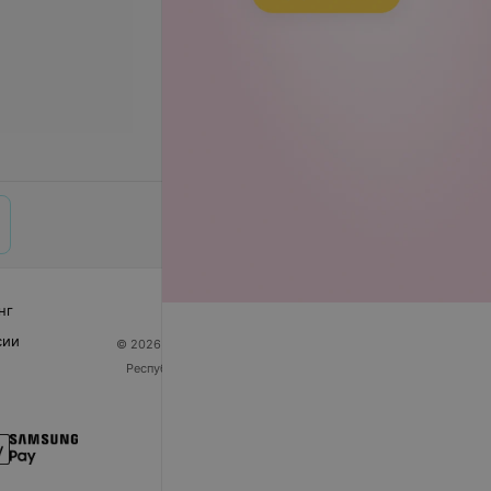
нг
сии
© 2026 ООО «Артокс Лаб», УНП 191700409
| 220012,
Республика Беларусь, г. Минск, улица Толбухина, 2,
пом. 16 | help@103.by
Служба поддержки
+375 291212755