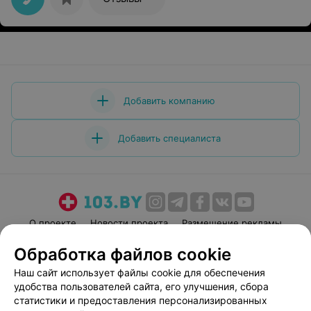
Добавить компанию
Добавить специалиста
О проекте
Новости проекта
Размещение рекламы
Медицинский маркетинг
Публичный договор
Обработка файлов cookie
Пользовательское соглашение
Способы оплаты
Наш сайт использует файлы cookie для обеспечения
Вакансии
Партнеры
удобства пользователей сайта, его улучшения, сбора
статистики и предоставления персонализированных
Написать руководителю 103.by