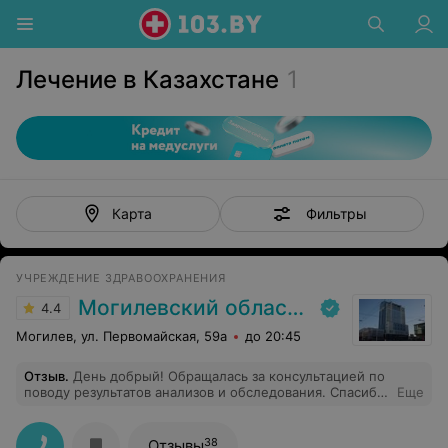
Лечение в Казахстане
1
Фильтры
Карта
УЧРЕЖДЕНИЕ ЗДРАВООХРАНЕНИЯ
Могилевский областной лечебно-диагностический центр
4.4
Могилев, ул. Первомайская, 59а
до 20:45
Отзыв
.
День добрый! Обращалась за консультацией по
поводу результатов анализов и обследования. Спасибо
Еще
Марии-объяснила все вежливо и разложила "по
полочкам".
38
Отзывы