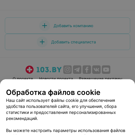
Добавить компанию
Добавить специалиста
О проекте
Новости проекта
Размещение рекламы
Медицинский маркетинг
Публичный договор
Обработка файлов cookie
Пользовательское соглашение
Способы оплаты
Наш сайт использует файлы cookie для обеспечения
Вакансии
Партнеры
удобства пользователей сайта, его улучшения, сбора
статистики и предоставления персонализированных
Написать руководителю 103.by
рекомендаций.
Написать в поддержку
Персональные настройки cookie
Вы можете настроить параметры использования файлов