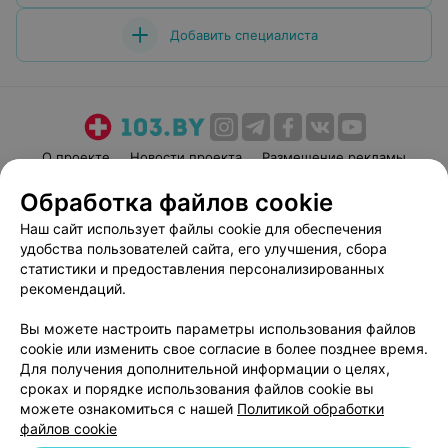
Добавить специалиста
О проекте
Новости проекта
Размещение рекламы
Медицинский маркетинг
Публичный договор
Обработка файлов cookie
Пользовательское соглашение
Способы оплаты
Наш сайт использует файлы cookie для обеспечения
Вакансии
Партнеры
удобства пользователей сайта, его улучшения, сбора
статистики и предоставления персонализированных
Написать руководителю 103.by
рекомендаций.
Написать в поддержку
Персональные настройки cookie
Вы можете настроить параметры использования файлов
cookie или изменить свое согласие в более позднее время.
Обработка персональных данных
Для получения дополнительной информации о целях,
сроках и порядке использования файлов cookie вы
можете ознакомиться с нашей
Политикой обработки
файлов cookie