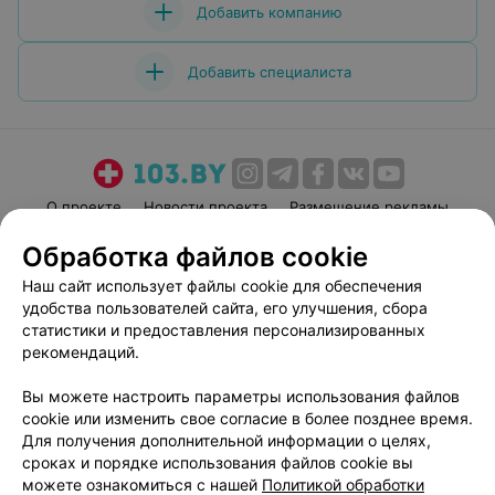
Добавить компанию
Добавить специалиста
О проекте
Новости проекта
Размещение рекламы
Медицинский маркетинг
Публичный договор
Обработка файлов cookie
Пользовательское соглашение
Способы оплаты
Наш сайт использует файлы cookie для обеспечения
Вакансии
Партнеры
удобства пользователей сайта, его улучшения, сбора
статистики и предоставления персонализированных
Написать руководителю 103.by
рекомендаций.
Написать в поддержку
Персональные настройки cookie
Вы можете настроить параметры использования файлов
cookie или изменить свое согласие в более позднее время.
Обработка персональных данных
Для получения дополнительной информации о целях,
сроках и порядке использования файлов cookie вы
можете ознакомиться с нашей
Политикой обработки