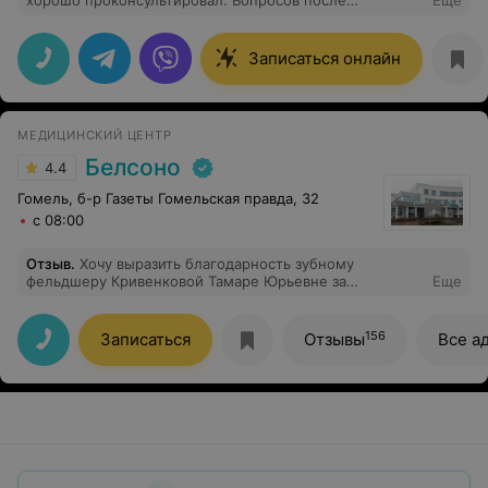
хорошо проконсультировал. Вопросов после
Еще
посещения не возникло.
Записаться онлайн
МЕДИЦИНСКИЙ ЦЕНТР
Белсоно
4.4
Гомель, б-р Газеты Гомельская правда, 32
с 08:00
Отзыв
.
Хочу выразить благодарность зубному
фельдшеру Кривенковой Тамаре Юрьевне за
Еще
професинализм! Остались в восторге от приёма!
156
Записаться
Отзывы
Все а