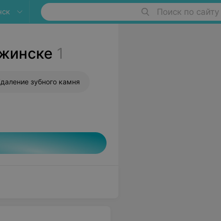
нск
Поиск по сайту
ржинске
1
даление зубного камня