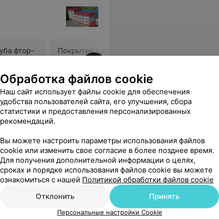
уба фтор-
Покрытие одного зуба фтор-
Покрытие
ержащим
и/или кальцийсодержащим
и/или к
ющим
или герметизирующим
или гер
Обработка файлов cookie
id)
препаратом (Cleanic)
препарат
2,30 руб.
2,24 руб.
Наш сайт использует файлы cookie для обеспечения
удобства пользователей сайта, его улучшения, сбора
ены сыну 3 года. Нужно было взять 8 пробирок
Еще
статистики и предоставления персонализированных
рекомендаций.
ься
Вы можете настроить параметры использования файлов
cookie или изменить свое согласие в более позднее время.
Для получения дополнительной информации о целях,
сроках и порядке использования файлов cookie вы можете
ознакомиться с нашей
Политикой обработки файлов cookie
Отклонить
Принять
Персональные настройки Cookie