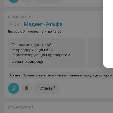
СТОМАТОЛОГИЯ
Медент-Альфа
5.0
Витебск, Я. Купалы, 6
до 18:00
Покрытие одного зуба
фторсодержащим или
герметизирующим препаратом
Цена по запросу
Отзыв
.
Лучшая стоматологическая клиника города ,в которой работают профессионалы своего дела,имеющие многолетний опыт. Наша семья уже много лет пользуется 
4
Отзывы
СТОМАТОЛОГИЯ