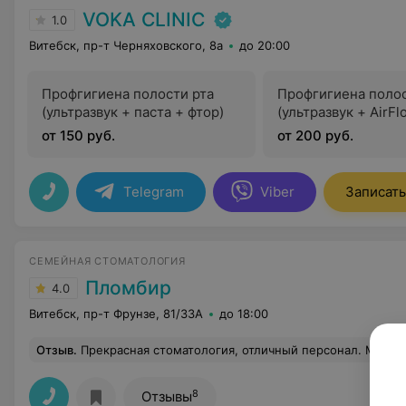
VOKA CLINIC
1.0
Витебск, пр-т Черняховского, 8а
до 20:00
Профгигиена полости рта
Профгигиена полос
(ультразвук + паста + фтор)
(ультразвук + AirFl
от 150 руб.
от 200 руб.
Telegram
Viber
Записать
СЕМЕЙНАЯ СТОМАТОЛОГИЯ
Пломбир
4.0
Витебск, пр-т Фрунзе, 81/33А
до 18:00
Отзыв
.
Прекрасная стоматология, отличный персонал. Мои дети лечат зубы только там. Хочу сказать огромное спасибо Анастасии Васильевне, за её професс
8
Отзывы