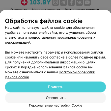
О проекте
Новости проекта
Размещение рекламы
Медицинский маркетинг
Публичный договор
Обработка файлов cookie
Пользовательское соглашение
Способы оплаты
Наш сайт использует файлы cookie для обеспечения
Вакансии
Партнеры
удобства пользователей сайта, его улучшения, сбора
статистики и предоставления персонализированных
Написать руководителю 103.by
рекомендаций.
Написать в поддержку
Персональные настройки cookie
Вы можете настроить параметры использования файлов
cookie или изменить свое согласие в более позднее время.
Обработка персональных данных
Для получения дополнительной информации о целях,
сроках и порядке использования файлов cookie вы
можете ознакомиться с нашей
Политикой обработки
файлов cookie
Принять
© 2026 ООО «Артокс Лаб», УНП 191700409
| 220012, Республика Беларусь,
Отклонить
г. Минск, улица Толбухина, 2, пом. 16 | help@103.by
Персональные настройки Cookie
Служба поддержки
+375 291212755