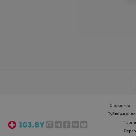
О проекте
Публичный до
Партн
Персо