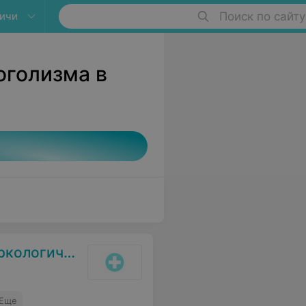
ичи
Поиск по сайту
оголизма в
й диспансер
Еще