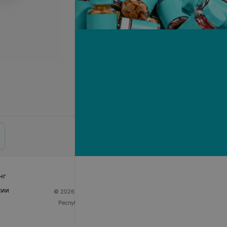
нг
сии
© 2026 ООО «Артокс Лаб», УНП 191700409
| 220012,
Республика Беларусь, г. Минск, улица Толбухина, 2,
пом. 16 | help@103.by
Служба поддержки
+375 291212755