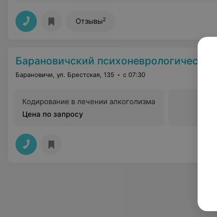
2
Отзывы
Барановичский психоневрологический ди
Барановичи, ул. Брестская, 135
с 07:30
Кодирование в лечении алкоголизма
Цена по запросу