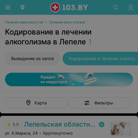
Лечение зависимостей
•
Лечение алкоголизма
Кодирование в лечении
алкоголизма в Лепеле
1
Выведение из запоя
Кодирование в лечении алкоголизма
Фильтры
Карта
Лепельская областная психиатрическая больница
5.0
ул. К.Маркса, 24
Круглосуточно