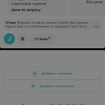
Все цены
стрессовой терапии
Цена по запросу
Отзыв
.
Впервые попав на прием к Ирине Викторовне,
будучи еще не в положении, я подумала, пусть бы и
Еще
беременность скорее наступила и вела ее именно
она. Так и получилось, я безгранично рада этому, что
была в руках именно у такого врача, чуткая,
47
Отзывы
внимательная, не упустит ни одной детали! Спасибо
большое, за вашу работу. Как жаль, что мало именно
таких врачей. Именно к такому врачу хочется
возвращаться
Добавить компанию
Добавить специалиста