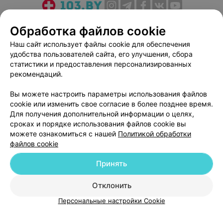
О проекте
Новости проекта
Размещение рекламы
Обработка файлов cookie
Медицинский маркетинг
Публичный договор
Наш сайт использует файлы cookie для обеспечения
Пользовательское соглашение
Способы оплаты
удобства пользователей сайта, его улучшения, сбора
Вакансии
Партнеры
статистики и предоставления персонализированных
рекомендаций.
Написать руководителю 103.by
Написать в поддержку
Вы можете настроить параметры использования файлов
cookie или изменить свое согласие в более позднее время.
Персональные настройки cookie
Для получения дополнительной информации о целях,
Обработка персональных данных
сроках и порядке использования файлов cookie вы
можете ознакомиться с нашей
Политикой обработки
файлов cookie
Принять
Отклонить
© 2026 ООО «Артокс Лаб», УНП 191700409
| 220012, Республика Беларусь,
г. Минск, улица Толбухина, 2, пом. 16 | help@103.by
Персональные настройки Cookie
Служба поддержки
+375 291212755