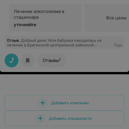
Лечение алкоголизма в
стационаре
Все цены
уточняйте
Отзыв
.
Добрый день! Моя бабушка находилась на
лечении в Брагинской центральной районной
Еще
больнице в январе 2020 года. Хочу выразить
благодарность врачу терапевту Примак Ирине
Васильевне от своей бабушки Романовец Галины
2
Отзывы
Васильевны и от себя лично. Спасибо за
профессионализм, вовремя оказанное лечение,
корректное и внимательное отношение, за
душевность. Желаем здоровья и успехов в
профессиональной карьере.
Добавить компанию
Добавить специалиста