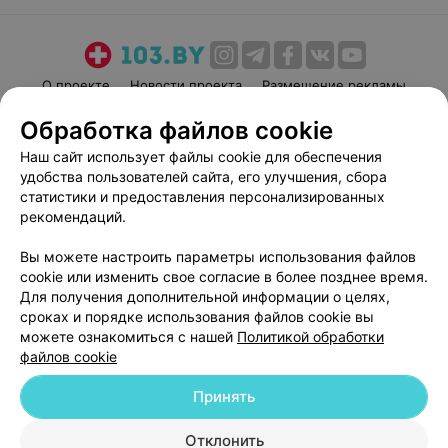
О проекте
Новости проекта
Размещение рекламы
Медицинский маркетинг
Публичный договор
Обработка файлов cookie
Пользовательское соглашение
Способы оплаты
Наш сайт использует файлы cookie для обеспечения
Вакансии
Партнеры
удобства пользователей сайта, его улучшения, сбора
статистики и предоставления персонализированных
Написать руководителю 103.by
рекомендаций.
Написать в поддержку
Персональные настройки cookie
Вы можете настроить параметры использования файлов
cookie или изменить свое согласие в более позднее время.
Обработка персональных данных
Для получения дополнительной информации о целях,
сроках и порядке использования файлов cookie вы
можете ознакомиться с нашей
Политикой обработки
файлов cookie
Принять
© 2026 ООО «Артокс Лаб», УНП 191700409
| 220012, Республика Беларусь,
Отклонить
г. Минск, улица Толбухина, 2, пом. 16 | help@103.by