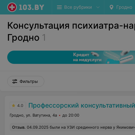
Все рубрики
Гродно
Консультация психиатра-на
Гродно
1
Фильтры
Профессорский консультативный центр г
4.0
Гродно, ул. Ватутина, 4а
до 20:00
Отзыв
.
04.09.2025 были на УЗИ срединного нерва у Якимович Анны Петровны по поводу травмы руки . Во - первых ,хочется отметить ,что данное обследование проводят мало какие учреждения. Во - вторых , хочется отметить профессионализм врача . Очень подробно описал мою ситуацию , все максимально доступно объясни