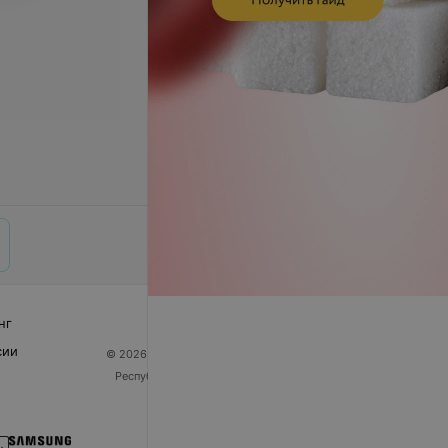
нг
сии
© 2026 ООО «Артокс Лаб», УНП 191700409
| 220012,
Республика Беларусь, г. Минск, улица Толбухина, 2,
пом. 16 | help@103.by
Служба поддержки
+375 291212755