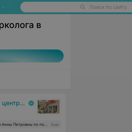
Поиск по сайту
рколога в
. Гродно
л! В - третих , хочется сказать за человеческое отношение и оптимизм Анны Петровны !!! Ещё раз большое спасибо и успехов Вам !
Еще