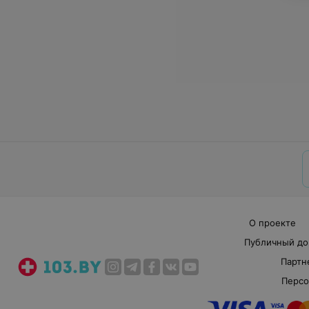
О проекте
Публичный до
Партн
Персо