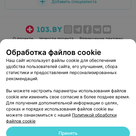
Добавить специалиста
О проекте
Новости проекта
Размещение рекламы
Медицинский маркетинг
Публичный договор
Обработка файлов cookie
Пользовательское соглашение
Способы оплаты
Наш сайт использует файлы cookie для обеспечения
Вакансии
Партнеры
удобства пользователей сайта, его улучшения, сбора
статистики и предоставления персонализированных
Написать руководителю 103.by
рекомендаций.
Написать в поддержку
Персональные настройки cookie
Вы можете настроить параметры использования файлов
cookie или изменить свое согласие в более позднее время.
Обработка персональных данных
Для получения дополнительной информации о целях,
сроках и порядке использования файлов cookie вы
можете ознакомиться с нашей
Политикой обработки
файлов cookie
Принять