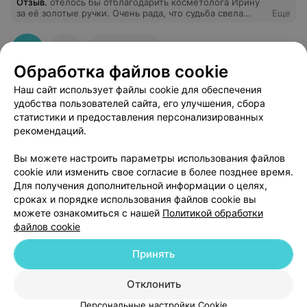
Отзыв
.
отелось бы отблагодарить косметолога Ирину
за её золотые ручки. Очень рада, что судьба свела
Еще
меня именно с этим мастером, всегда внимательной и
заботливой. После курса массажа для лица моя кожа
сияет, а уходовая увлажняющая процедура soy soy
19
Отзывы
закрепила эффект. Благодаря Ирине моя кожа
Обработка файлов cookie
чувствует себя на 5 лет моложе! Всем рекомендую
этого мастера, отдаться в её заботливые руки - просто
Наш сайт использует файлы cookie для обеспечения
наслаждение!
удобства пользователей сайта, его улучшения, сбора
статистики и предоставления персонализированных
рекомендаций.
Добавить компанию
Вы можете настроить параметры использования файлов
cookie или изменить свое согласие в более позднее время.
Для получения дополнительной информации о целях,
Добавить специалиста
сроках и порядке использования файлов cookie вы
можете ознакомиться с нашей
Политикой обработки
файлов cookie
Принять
О проекте
Новости проекта
Размещение рекламы
Отклонить
Медицинский маркетинг
Публичный договор
Персональные настройки Cookie