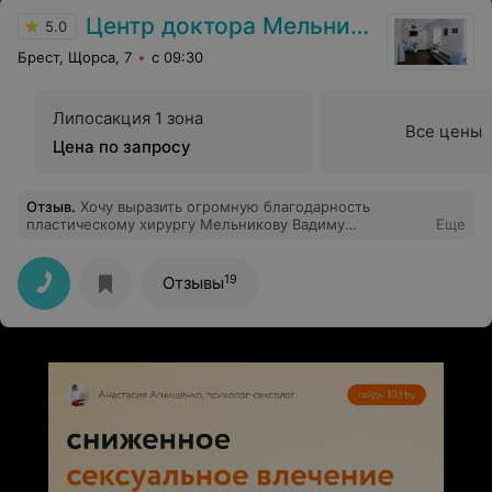
Центр доктора Мельникова В.Н.
5.0
Брест, Щорса, 7
с 09:30
Липосакция 1 зона
Все цены
Цена по запросу
Отзыв
.
Хочу выразить огромную благодарность
пластическому хирургу Мельникову Вадиму
Еще
Николаевичу, сделавший мне блефоропластику,
результатом очень довольна! Спасибо Вам и всему
медперсоналу клиники!
19
Отзывы