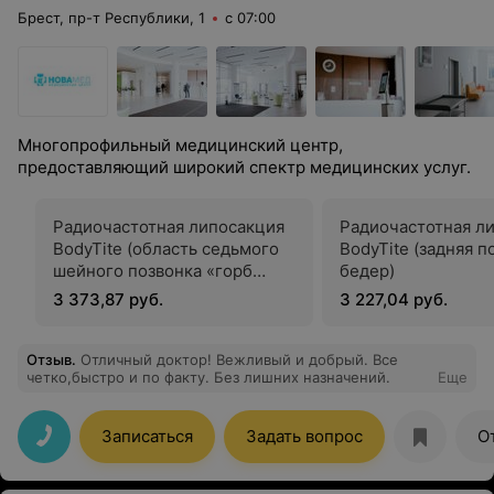
Брест, пр-т Республики, 1
с 07:00
Многопрофильный медицинский центр,
предоставляющий широкий спектр медицинских услуг.
Радиочастотная липосакция
Радиочастотная л
BodyTite (область седьмого
BodyTite (задняя 
шейного позвонка «горб
бедер)
бизона»)
3 373,87 руб.
3 227,04 руб.
Отзыв
.
Отличный доктор! Вежливый и добрый. Все
четко,быстро и по факту. Без лишних назначений.
Еще
Записаться
Задать вопрос
О