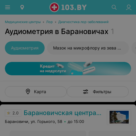
Медицинские центры
•
Лор
•
Диагностика лор-заболеваний
Аудиометрия в Барановичах
1
Аудиометрия
Мазок на микрофлору из зева и носа
Фильтры
Карта
Барановичская центральная поликлиника
2.0
Барановичи, ул. Горького, 58
до 15:00