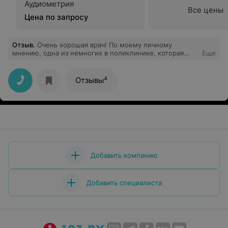
Аудиометрия
Все цены
Цена по запросу
Отзыв
.
Очень хорошая врач! По моему личному
мнению, одна из немногих в поликлинике, которая
Еще
относиться к своим пациентам с реальным желанием
помочь! Особенно, когда видно, что пациент
испытывает безнадежность в своем заболевании, она
4
Отзывы
никогда не сдается, а ищит причину, что бы помочь!
Всегда приятно прийти к данному специалисту на
приём! Спасибо большое за ее труд и помощь...
Добавить компанию
Добавить специалиста