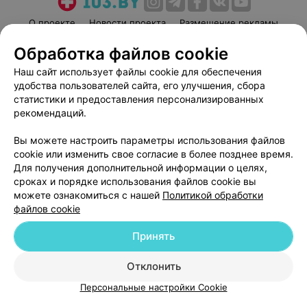
О проекте
Новости проекта
Размещение рекламы
Медицинский маркетинг
Публичный договор
Обработка файлов cookie
Пользовательское соглашение
Способы оплаты
Наш сайт использует файлы cookie для обеспечения
Вакансии
Партнеры
удобства пользователей сайта, его улучшения, сбора
статистики и предоставления персонализированных
Написать руководителю 103.by
рекомендаций.
Написать в поддержку
Персональные настройки cookie
Вы можете настроить параметры использования файлов
cookie или изменить свое согласие в более позднее время.
Обработка персональных данных
Для получения дополнительной информации о целях,
сроках и порядке использования файлов cookie вы
можете ознакомиться с нашей
Политикой обработки
файлов cookie
Принять
© 2026 ООО «Артокс Лаб», УНП 191700409
| 220012, Республика Беларусь,
Отклонить
г. Минск, улица Толбухина, 2, пом. 16 | help@103.by
Персональные настройки Cookie
Служба поддержки
+375 291212755