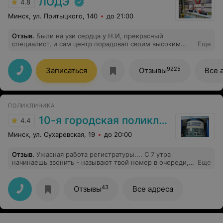
ЛОДЭ
4.8
Минск, ул. Притыцкого, 140
до 21:00
Отзыв
.
Были на узи сердца у Н.И, прекрасный
специалист, и сам центр порадовал своим высоким
Еще
уровнем обслуживания, квалификации специалистов,
удобным графиком местоположением.
9225
Записаться
Отзывы
Все 
ПОЛИКЛИНИКА
10-я городская поликлиника г. Минска
4.4
Минск, ул. Сухаревская, 19
до 20:00
Отзыв
.
Ужасная работа регистратуры.... С 7 утра
начинаешь звонить - называют твой номер в очереди,
Еще
очередь дошла через 20 минут , раздается звонок, а
трубку никто не снимает. И так несколько раз. Умрешь
скорее, чем дозвонишься...
43
Отзывы
Все адреса