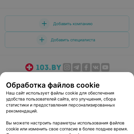
Добавить компанию
Добавить специалиста
О проекте
Новости проекта
Размещение рекламы
Обработка файлов cookie
Медицинский маркетинг
Публичный договор
Наш сайт использует файлы cookie для обеспечения
Пользовательское соглашение
Способы оплаты
удобства пользователей сайта, его улучшения, сбора
Вакансии
Партнеры
статистики и предоставления персонализированных
Написать руководителю 103.by
рекомендаций.
Написать в поддержку
Вы можете настроить параметры использования файлов
Персональные настройки cookie
cookie или изменить свое согласие в более позднее время.