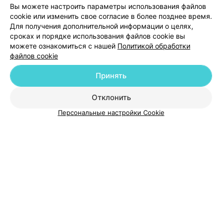
ЭФФЕКТИВНАЯ РЕКЛАМА НА САЙТЕ
Вы можете настроить параметры использования файлов
cookie или изменить свое согласие в более позднее время.
Для получения дополнительной информации о целях,
сроках и порядке использования файлов cookie вы
можете ознакомиться с нашей
Политикой обработки
файлов cookie
Добавить компанию
Принять
Добавить специалиста
Отклонить
Персональные настройки Cookie
О проекте
Новости проекта
Размещение рекламы
Медицинский маркетинг
Публичный договор
Пользовательское соглашение
Способы оплаты
Вакансии
Партнеры
Написать руководителю 103.by
Написать в поддержку