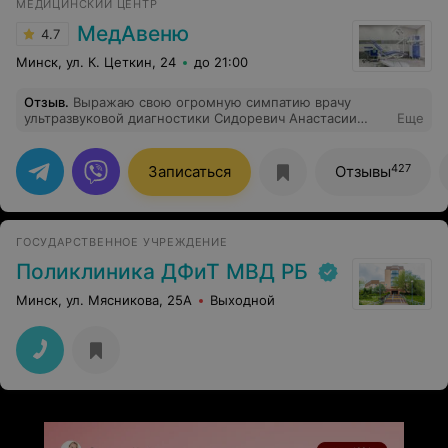
МЕДИЦИНСКИЙ ЦЕНТР
МедАвеню
4.7
Минск, ул. К. Цеткин, 24
до 21:00
Отзыв
.
Выражаю свою огромную симпатию врачу
ультразвуковой диагностики Сидоревич Анастасии
Еще
Тадеушевне. Грамотная, ответственная, внимательная
и неравнодушная. Хорошо смотрит, уделяет свое
внимание многим важным деталям, дает обратную
427
Записаться
Отзывы
связь и рекомендации. С удовольствием прихожу к ней
снова и рекомендую близким.
ГОСУДАРСТВЕННОЕ УЧРЕЖДЕНИЕ
Поликлиника ДФиТ МВД РБ
Минск, ул. Мясникова, 25А
Выходной