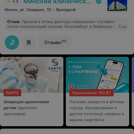
Минский клинический консультативно-диагностический центр
4.4
Минск, ул. Семашко, 10
Выходной
Отзыв
.
Пришла к этому доктору совершенно случайно
после консультаций на розы Люксембург и Фабрициуса
Еще
, где от меня отмахнулись и сказали, что ничего
серьёзного , проживешь. Доктор внимательно
отнеслась к ситуации, подобрала лечение , полностью
137
Отзывы
помогла избавиться от экстрасистолии и тахикардии ,
приступы которых вызывали также панические атаки у
меня. Уже больше трех лет живу без проблем с
сердцем и ушла тревожность, качество жизни
изменилось кардинально. Спасибо огромное Диане
Викторовне за чуткость и профессионализм
SANTE
Приложение 103.BY
Операция аденотомия
Наличие лекарств в аптеках
детям
(удаление
города, бронирование и
аденоидов)
другие полезные сервисы в
вашем смартфоне