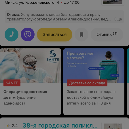
Минск, ул. Корженевского, 4
до 17:00
Отзыв
.
Хочу выразить слова благодарности врачу
травматологу-ортопеду Артёму Александровичу, ведь
Еще
именно Ваши знания и опыт помогли улучшить
качество моей жизни, поправить здоровье. Вы —
хирург по призванию, Ваши золотые руки спасают
311
Записаться
Отзывы
многих людей. Желаю Вам благополучия и успехов в
работе. Я всегда буду вспоминать Вас добрыми
словами!
SANTE
Доставка со склада
Операция аденотомия
Заказ товаров со склада с
детям
(удаление
доставкой в ближайшую
аденоидов)
аптеку всего за 1–3 дня
38-я городская поликлиника
2.4