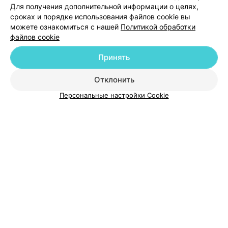
Для получения дополнительной информации о целях,
Добавить специалиста
сроках и порядке использования файлов cookie вы
можете ознакомиться с нашей
Политикой обработки
файлов cookie
Принять
О проекте
Новости проекта
Размещение рекламы
Отклонить
Медицинский маркетинг
Публичный договор
Персональные настройки Cookie
Пользовательское соглашение
Способы оплаты
Вакансии
Партнеры
Написать руководителю 103.by
Написать в поддержку
Персональные настройки cookie
Обработка персональных данных