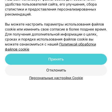
Тишковской Ирине Владимировне за профессионализм
Еще
удобства пользователей сайта, его улучшения, сбора
и отзывчивость! От всей души желаю медцентру таких
статистики и предоставления персонализированных
сотрудников побольше! Ирина Владимировна
специалист , который с первой минуты располагает
72
рекомендаций.
Отзывы
пациента к себе, очень досконально проводит
процедуру УЗД. Желаю Ирине Владимировне крепкого
Вы можете настроить параметры использования файлов
здоровья и много отзывчивых пациентов.
cookie или изменить свое согласие в более позднее время.
Для получения дополнительной информации о целях,
сроках и порядке использования файлов cookie вы
можете ознакомиться с нашей
Политикой обработки
файлов cookie
Добавить компанию
Принять
Добавить специалиста
Отклонить
Персональные настройки Cookie
О проекте
Новости проекта
Размещение рекламы
Медицинский маркетинг
Публичный договор
Пользовательское соглашение
Способы оплаты