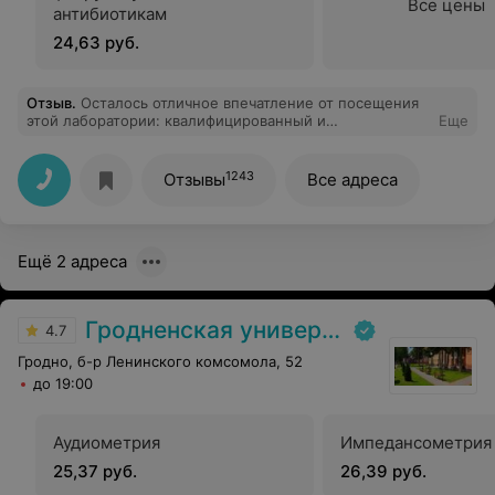
Все цены
антибиотикам
24,63 руб.
Отзыв
.
Осталось отличное впечатление от посещения
этой лаборатории: квалифицированный и
Еще
доброжелательный персонал, быстрое и удобное
получение результатов. Молодцы! Так держать!
1243
Отзывы
Все адреса
Ещё 2 адреса
Гродненская университетская клиника
4.7
Гродно, б-р Ленинского комсомола, 52
до 19:00
Аудиометрия
Импедансометрия
25,37 руб.
26,39 руб.