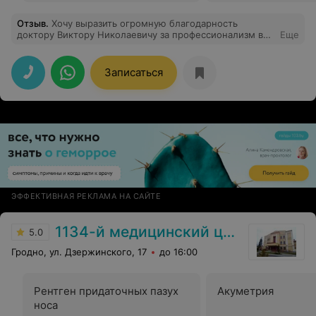
Отзыв
.
Хочу выразить огромную благодарность
доктору Виктору Николаевичу за профессионализм в
Еще
своём деле и чуткое отношение к каждому пациенту.
Несмотря на мои сильные переживания по поводу
плановой операции (танзилоэктомия), спокойствие и
Записаться
уверенность Виктора Николаевича вселили в меня
надежду на положительный исход. Я очень рада, что
попала именно к этому доктору. Рекомендую как
лучшего специалиста! И ещё, хочу отметить, что весь
медперсонал взрослого лоротделения очень
достойный!!!
ЭФФЕКТИВНАЯ РЕКЛАМА НА САЙТЕ
1134-й медицинский центр ВС РБ
5.0
Гродно, ул. Дзержинского, 17
до 16:00
Рентген придаточных пазух
Акуметрия
носа