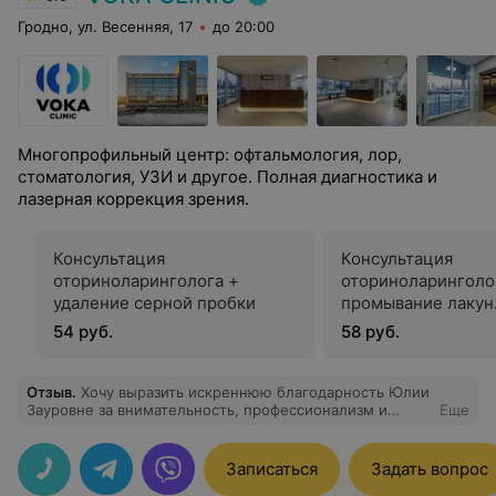
Гродно, ул. Весенняя, 17
до 20:00
Многопрофильный центр: офтальмология, лор,
стоматология, УЗИ и другое. Полная диагностика и
лазерная коррекция зрения.
Консультация
Консультация
оториноларинголога +
оториноларинголо
удаление серной пробки
промывание лакун
миндаллин
54 руб.
58 руб.
Отзыв
.
Хочу выразить искреннюю благодарность Юлии
Зауровне за внимательность, профессионализм и
Еще
заботу о здоровье моего сына. Благодаря
внимательному подходу и знаниям, мы чувствуем
уверенность и спокойствие! Спасибо за терпение,
Записаться
Задать вопрос
доброту и желание помочь. Мы очень ценим ваш труд!