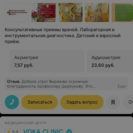
Консультативные приемы врачей. Лабораторная и
инструментальная диагностика. Детский и взрослый
приём.
Акуметрия
Аудиометрия
7,57 руб.
23,60 руб.
Отзыв
.
Доброе утро! Выражаю огромную
благодарность профессору Цыркунову. Это
Еще
действительно профессионал своего дела. Если у
кого-то возникнут проблемы с печенью, особенно
вопросы, связанные с диагнозом: гепатит, то
Записаться
Задать вопрос
О
обращайтесь только к этому врачу. Больше в Гродно
никто не поможет. Спасибо огромное.
МЕДИЦИНСКИЙ ЦЕНТР
VOKA CLINIC
5.0