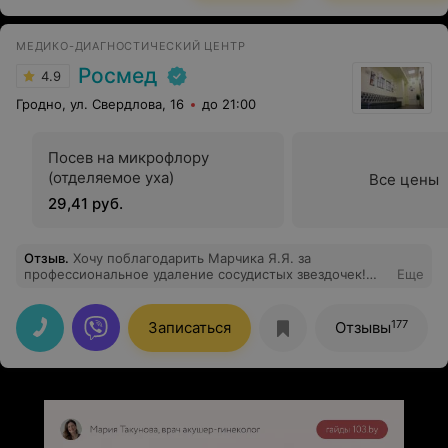
Спасибо большое руководству медицинского центра за
возможность наблюдаться у такого замечательного
доктора!!!
МЕДИКО-ДИАГНОСТИЧЕСКИЙ ЦЕНТР
Росмед
4.9
Гродно, ул. Свердлова, 16
до 21:00
Посев на микрофлору
(отделяемое уха)
Все цены
29,41 руб.
Отзыв
.
Хочу поблагодарить Марчика Я.Я. за
профессиональное удаление сосудистых звездочек!
Еще
Все прошло безболезненно и в приятной атмосфере
177
Записаться
Отзывы