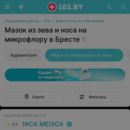
Медицинские центры
•
Лор
•
Диагностика лор-заболеваний
Мазок из зева и носа на
микрофлору в Бресте
5
Аудиометрия
Мазок на микрофлору из зева и носа
Фильтры
Карта
МЕДИЦИНСКИЙ ЦЕНТР
NICA MEDICA
4.9