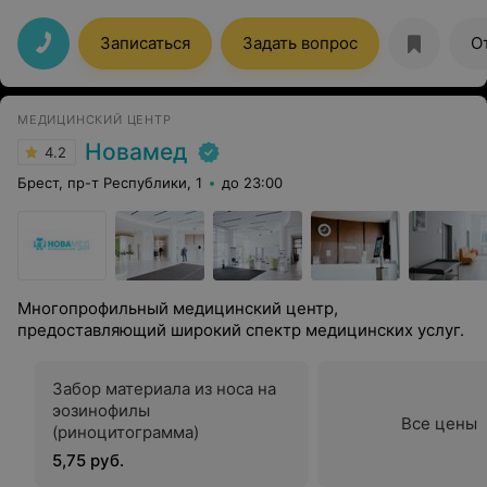
педиатру - Е.А. Супрунюк. Внимательный грамотный
специалист. Все по делу и лишнего не назначит. На все
вопросы получила ответы и успокоил мамское
Записаться
Задать вопрос
О
сердечко по-поводу самочувствия сына) Рада, что
попали именно к такому врачу. Спасибо большое за
отношение и Ваш труд. Рекомендую!
МЕДИЦИНСКИЙ ЦЕНТР
Новамед
4.2
Брест, пр-т Республики, 1
до 23:00
Многопрофильный медицинский центр,
предоставляющий широкий спектр медицинских услуг.
Забор материала из носа на
эозинофилы
Все цены
(риноцитограмма)
5,75 руб.