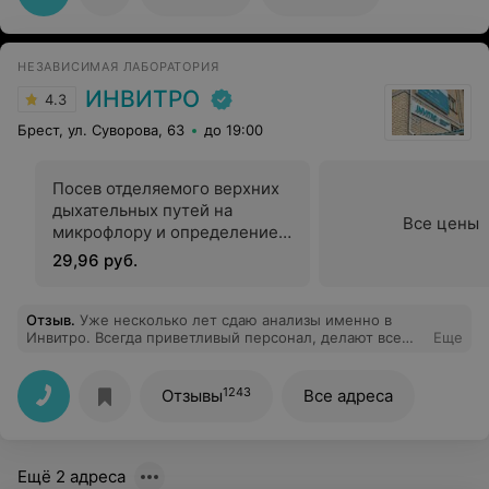
очень благоприятное впечатление. Дальнейших
успехов коллективу данного отделения и больницы.
Рекомендую.
НЕЗАВИСИМАЯ ЛАБОРАТОРИЯ
ИНВИТРО
4.3
Брест, ул. Суворова, 63
до 19:00
Посев отделяемого верхних
дыхательных путей на
Все цены
микрофлору и определение
чувствительности к
29,96 руб.
антибиотикам
Отзыв
.
Уже несколько лет сдаю анализы именно в
Инвитро. Всегда приветливый персонал, делают все
Еще
быстро и качественно. Результаты можно получить на
электронную почту, что тоже очень удобно. Еще и
консультацию врача можно получить бесплатно. Всем
1243
Отзывы
Все адреса
рекомендую именно эту лабораторию.
Ещё 2 адреса