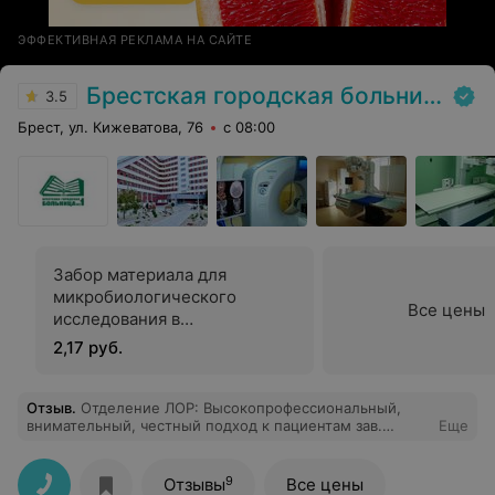
ЭФФЕКТИВНАЯ РЕКЛАМА НА САЙТЕ
Брестская городская больница № 1
3.5
Брест, ул. Кижеватова, 76
с 08:00
Забор материала для
микробиологического
Все цены
исследования в
оториноларингологии
2,17 руб.
Отзыв
.
Отделение ЛОР: Высокопрофессиональный,
внимательный, честный подход к пациентам зав.
Еще
отделением оториноларингологии, а также слаженная
работа команды отделения, реальная забота о
здоровье людей и вежливое отношение оставили
9
Отзывы
Все цены