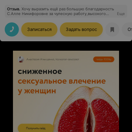
Отзыв
.
Хочу выразить ещё раз большую благодарность
С.Алле Никифоровне за чулесную работу,высокого
Еще
уровня профессионализм,чуткое отношение и
прекрасный результат
Записаться
Задать вопрос
О