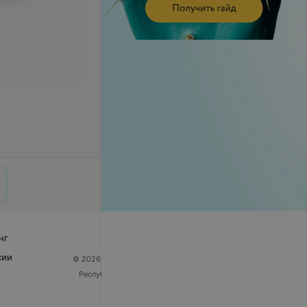
нг
сии
© 2026 ООО «Артокс Лаб», УНП 191700409
| 220012,
Республика Беларусь, г. Минск, улица Толбухина, 2,
пом. 16 | help@103.by
Служба поддержки
+375 291212755