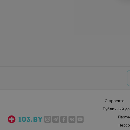
О проекте
Публичный до
Партн
Персо