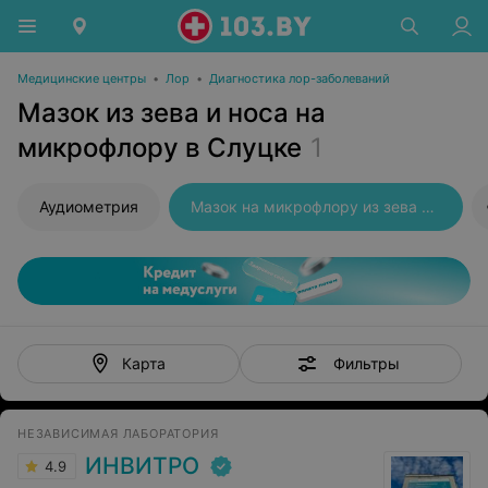
Медицинские центры
•
Лор
•
Диагностика лор-заболеваний
Мазок из зева и носа на
микрофлору в Слуцке
1
Аудиометрия
Мазок на микрофлору из зева и носа
Фильтры
Карта
НЕЗАВИСИМАЯ ЛАБОРАТОРИЯ
ИНВИТРО
4.9