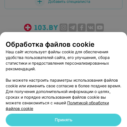
Добавить специалиста
О проекте
Новости проекта
Размещение рекламы
Обработка файлов cookie
Медицинский маркетинг
Публичный договор
Наш сайт использует файлы cookie для обеспечения
Пользовательское соглашение
Способы оплаты
удобства пользователей сайта, его улучшения, сбора
Вакансии
Партнеры
статистики и предоставления персонализированных
Написать руководителю 103.by
рекомендаций.
Написать в поддержку
Вы можете настроить параметры использования файлов
Персональные настройки cookie
cookie или изменить свое согласие в более позднее время.
Для получения дополнительной информации о целях,
Обработка персональных данных
сроках и порядке использования файлов cookie вы
можете ознакомиться с нашей
Политикой обработки
файлов cookie
Принять