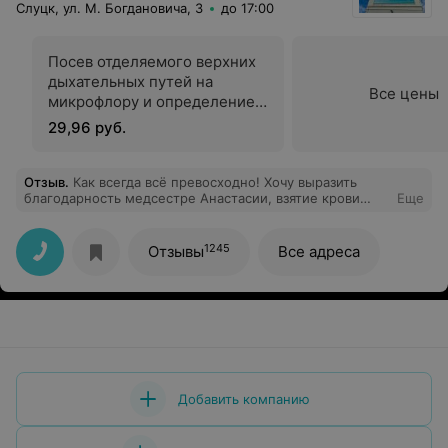
Слуцк, ул. М. Богдановича, 3
до 17:00
Посев отделяемого верхних
дыхательных путей на
Все цены
микрофлору и определение
чувствительности к
29,96 руб.
антибиотикам
Отзыв
.
Как всегда всё превосходно! Хочу выразить
благодарность медсестре Анастасии, взятие крови
Еще
прошло быстро и безболезненно.
1245
Отзывы
Все адреса
Добавить компанию