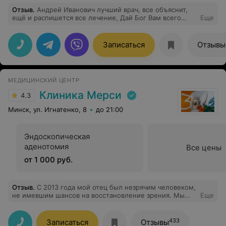
Отзыв
.
Андрей Иванович лучший врач, все объяснит,
ещё и распишется все лечение, Дай Бог Вам всего
Еще
самого наилучшего
Записаться
Отзывы
МЕДИЦИНСКИЙ ЦЕНТР
Клиника Мерси
4.3
Минск, ул. Игнатенко, 8
до 21:00
Эндоскопическая
аденотомия
Все цены
от 1 000 руб.
Отзыв
.
С 2013 года мой отец был незрячим человеком,
не имевшим шансов на восстановление зрения. Мы
Еще
привели отца, которому 82 года, на консультацию к
Антоненко Виталию Владимировичу. Отца мы
сопровождали под руки, так как он полностью был
433
Записаться
Отзывы