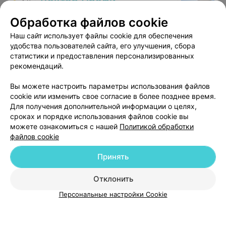
Доктор Профи
4.9
коллективу Лодэ здоровья, благополучной
деятельности и счастливой долгой жизни!
Минск, д. Копище, ул. Лопатина, 7а/2
до 21:00
Обработка файлов cookie
Наш сайт использует файлы cookie для обеспечения
Отзыв
.
Юлия Юрьевна Барановская- это врач по
призванию, высококлассный специалист и очень
Еще
удобства пользователей сайта, его улучшения, сбора
чуткий и добрый человек. Была у многих и разных
статистики и предоставления персонализированных
специалистов, но впервые в жизни я увидела
рекомендаций.
человеческое отношение и желание помочь. Спасибо
837
Отзывы
Вам, Юлия Юрьевна! Вы очень мне помогли. У Вас
прекрасная профессия и пусть как можно больше
Вы можете настроить параметры использования файлов
женщин узнают, что такое «быть в надежных руках»
cookie или изменить свое согласие в более позднее время.
прекрасного доктора!
Для получения дополнительной информации о целях,
сроках и порядке использования файлов cookie вы
можете ознакомиться с нашей
Политикой обработки
файлов cookie
Добавить компанию
Принять
Добавить специалиста
Отклонить
Персональные настройки Cookie