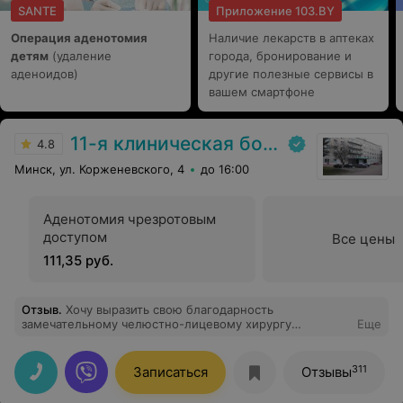
SANTE
Приложение 103.BY
Операция аденотомия
Наличие лекарств в аптеках
детям
(удаление
города, бронирование и
аденоидов)
другие полезные сервисы в
вашем смартфоне
11-я клиническая больница
4.8
Минск, ул. Корженевского, 4
до 16:00
Аденотомия чрезротовым
доступом
Все цены
111,35 руб.
Отзыв
.
Хочу выразить свою благодарность
замечательному челюстно-лицевому хирургу
Еще
Рахманову А.А за внимательное отношение к
пациентам,понимание,знание своего дела, побольше
бы таких врачей.18.08 попала с камнем в слюнной
311
Записаться
Отзывы
железе. Удаление прошло безболезненно, благодаря
высокому уровню мастерства и использованию