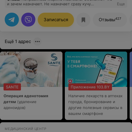
и зачем назначает. Не назначает сразу кучу
Еще
обследований, действует постепенно методом
исключения. Мне лечение помогло. Правда сейчас
симптомы возвращаются, а к ней не записаться. Это
427
Записаться
Отзывы
огромный минус.
Ещё 1 адрес
SANTE
Приложение 103.BY
Операция аденотомия
Наличие лекарств в аптеках
детям
(удаление
города, бронирование и
аденоидов)
другие полезные сервисы в
вашем смартфоне
МЕДИЦИНСКИЙ ЦЕНТР