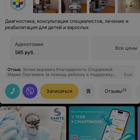
Диагностика, консультации специалистов, лечение и
реабилитация для детей и взрослых
Аденотомия
Все цены
585 руб.
Отзыв
.
Хотим выразить благодарность Сподаревой
Марии Сергеевне за помощь ребенку и поддержку
Еще
родителям! Когда наш ребенок заболел, сильно
капризничал и не спал ночами, мы с супругой были в
отчаянии. Но благодаря грамотному лечению Марии
26
Записаться
Отзывы
Сергеевны, мы быстро поправились. Мария Сергеевна
провела внимательно прием, все её назначения
оказались очень эффективными. Врач с большой
буквы, всегда встречает с улыбкой, уточнит все
нюансы. Спасибо большое за профессионализм и
отличное отношение к маленьким пациентам.