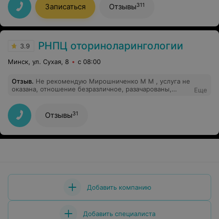
полном порядке. Спасибо огромное!!!)
311
Записаться
Отзывы
РНПЦ оториноларингологии
3.9
Минск, ул. Сухая, 8
с 08:00
Отзыв
.
Не рекомендую Мирошниченко М М , услуга не
оказана, отношение безразличное, разачарованы,
Еще
ожидали лучшего, тем более что это республиканский
центр
31
Отзывы
Добавить компанию
Добавить специалиста