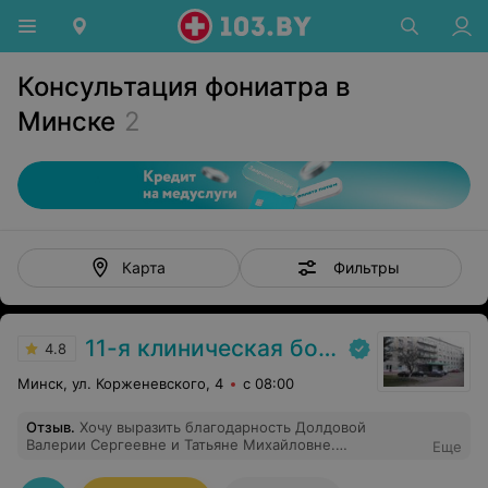
Консультация фониатра в
Минске
2
Фильтры
Карта
11-я клиническая больница
4.8
Минск, ул. Корженевского, 4
с 08:00
Отзыв
.
Хочу выразить благодарность Долдовой
Валерии Сергеевне и Татьяне Михайловне.
Еще
Профессионалы в своем деле, очень внимательные и
отзывчивые. Благодаря им мои связки и голос теперь в