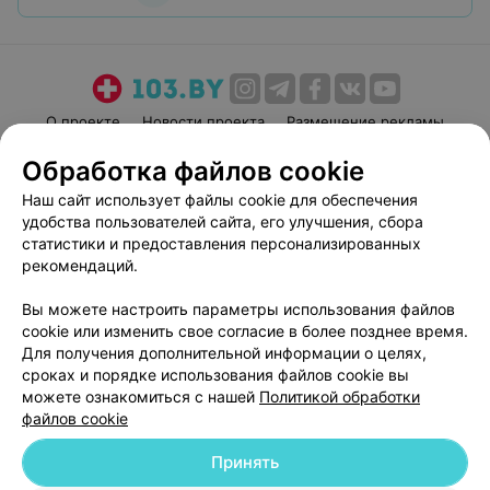
О проекте
Новости проекта
Размещение рекламы
Медицинский маркетинг
Публичный договор
Обработка файлов cookie
Пользовательское соглашение
Способы оплаты
Наш сайт использует файлы cookie для обеспечения
Вакансии
Партнеры
удобства пользователей сайта, его улучшения, сбора
статистики и предоставления персонализированных
Написать руководителю 103.by
рекомендаций.
Написать в поддержку
Персональные настройки cookie
Вы можете настроить параметры использования файлов
cookie или изменить свое согласие в более позднее время.
Обработка персональных данных
Для получения дополнительной информации о целях,
сроках и порядке использования файлов cookie вы
можете ознакомиться с нашей
Политикой обработки
файлов cookie
Принять
© 2026 ООО «Артокс Лаб», УНП 191700409
| 220012, Республика Беларусь,