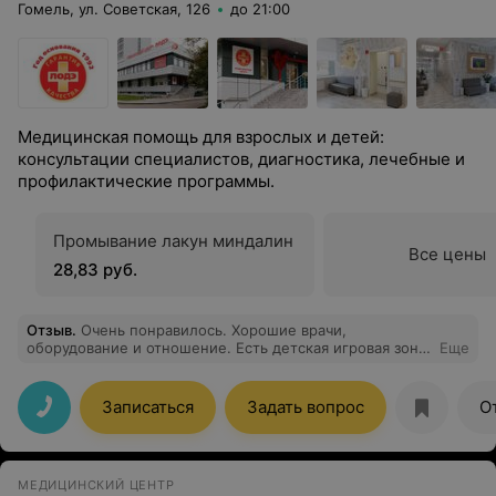
Гомель, ул. Советская, 126
до 21:00
Медицинская помощь для взрослых и детей:
консультации специалистов, диагностика, лечебные и
профилактические программы.
Промывание лакун миндалин
Все цены
28,83 руб.
Отзыв
.
Очень понравилось. Хорошие врачи,
оборудование и отношение. Есть детская игровая зона
Еще
и отдельный детский туалет (это важно). Чувствуешь
себя человеком. Очень хорошее отношение к детям.
Записаться
Задать вопрос
О
МЕДИЦИНСКИЙ ЦЕНТР