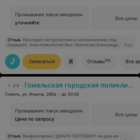
Промывание лакун миндалин
Все цены
уточняйте
Отзыв
.
Проходил гастроскопию и колоноскопию под
седацией. Анестезиологом был Черноглаз Александр
Еще
Львович. Всё прошло великолепно! Чуткий и
внимательный врач! Большое спасибо! Евгения
Николаевич - очень чуткий и внимательный врач!
156
Записаться
Отзывы
Все а
Гомельская городская поликлиника №1
3.0
Гомель, ул. Ильича, 286а
до 20:00
Промывание лакун миндалин
Все цены
Цена по запросу
Отзыв
.
Вызвала врача ( ДИАНУ СЕРГЕЕВНУ) на дом из-