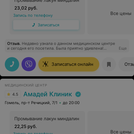
Промывание лакун миндалин
23,02 руб.
Все цены
Запись по телефону
Записаться
Отзыв
.
Недавно узнала о данном медицинском центре
и сегодня его посетила. Была приятно удивлена!
Еще
Вежливый персонал, хорошее оборудование, чистота и
порядок.
Записаться онлайн
Отз
МЕДИЦИНСКИЙ ЦЕНТР
Амадей Клиник
4.5
Гомель, пр-т Речицкий, 7/1
до 20:00
Промывание лакун миндалин
22,25 руб.
Все цены
Запись по телефону