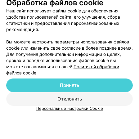
Обработка файлов cookie
Промывание лакун миндалин
Все цены
Цена по запросу
Наш сайт использует файлы cookie для обеспечения
удобства пользователей сайта, его улучшения, сбора
статистики и предоставления персонализированных
рекомендаций.
Вы можете настроить параметры использования файлов
cookie или изменить свое согласие в более позднее время.
Для получения дополнительной информации о целях,
сроках и порядке использования файлов cookie вы
можете ознакомиться с нашей
Политикой обработки
файлов cookie
Добавить компанию
Принять
Добавить специалиста
Отклонить
Персональные настройки Cookie
О проекте
Новости проекта
Размещение рекламы