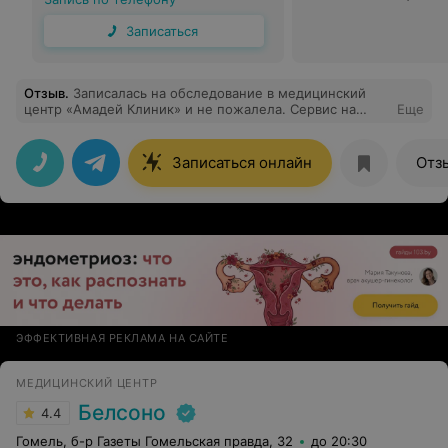
Записаться
Отзыв
.
Записалась на обследование в медицинский
центр «Амадей Клиник» и не пожалела. Сервис на
Еще
высоком уровне, отличные специалисты. Рекомендую!
Записаться онлайн
Отз
ЭФФЕКТИВНАЯ РЕКЛАМА НА САЙТЕ
МЕДИЦИНСКИЙ ЦЕНТР
Белсоно
4.4
Гомель, б-р Газеты Гомельская правда, 32
до 20:30